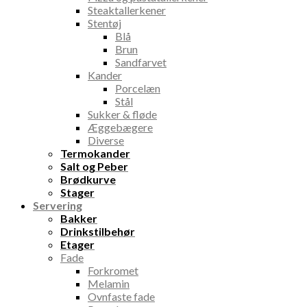
Steaktallerkener
Stentøj
Blå
Brun
Sandfarvet
Kander
Porcelæn
Stål
Sukker & fløde
Æggebægere
Diverse
Termokander
Salt og Peber
Brødkurve
Stager
Servering
Bakker
Drinkstilbehør
Etager
Fade
Forkromet
Melamin
Ovnfaste fade