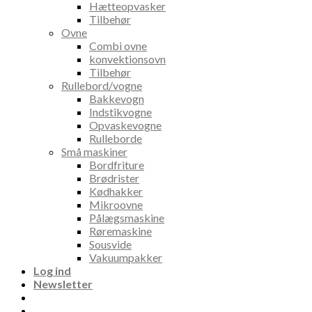
Hætteopvasker
Tilbehør
Ovne
Combi ovne
konvektionsovn
Tilbehør
Rullebord/vogne
Bakkevogn
Indstikvogne
Opvaskevogne
Rulleborde
Små maskiner
Bordfriture
Brødrister
Kødhakker
Mikroovne
Pålægsmaskine
Røremaskine
Sousvide
Vakuumpakker
Log ind
Newsletter