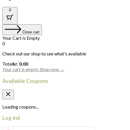
0
Close cart
Your Cart Is Empty
0
Check out our shop to see what's available
Cart
Total
kr.
0,00
Total:
Your cart is empty. Shop now →
Available Coupons
Loading coupons...
Log ind