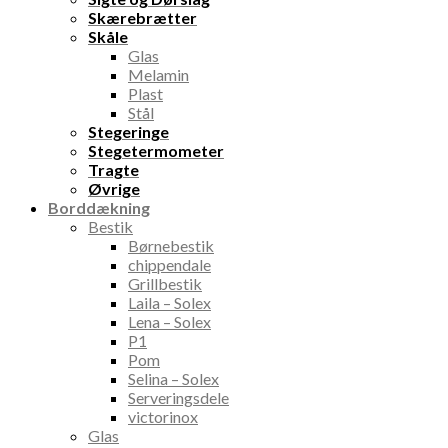
Skærebrætter
Skåle
Glas
Melamin
Plast
Stål
Stegeringe
Stegetermometer
Tragte
Øvrige
Borddækning
Bestik
Børnebestik
chippendale
Grillbestik
Laila – Solex
Lena – Solex
P1
Pom
Selina – Solex
Serveringsdele
victorinox
Glas