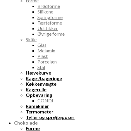
Forme
Brødforme
Silikone
Springforme
Tærteforme
Udstikker
Øvrige forme
Skåle
Glas
Melamin
Plast
Porcelæn
Stål
Hævekurve
Kage-/bageringe
Køkkenvægte
Kagerulle
Opbevaring
CONDI
Ramekiner
Termometer
Tyller og sprøjteposer
Chokolade
Forme