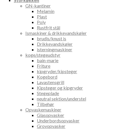
Storkøkken
GN-kantiner
Melamin
Plast
Poly
Rustfrit stål
Ismaskiner & drikkevandskøler
brudis/knust is
Drikkevandskøler
isterningmaskiner
koge/stegeudstyr
bain-marie
Friture
kipgryder/kipsteger
Kogebord
Lavastensgrill
Kipsteger og kipgryder
Stegeplade
neutral sektion/understel
Tilbehør
Opvaskemaskiner
Glasopvasker
Underbordsopvasker
Grovopvasker