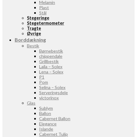
Melamin
Plast
Stål
Stegeringe
Stegetermometer
Tragte
Øvrige
Borddækning
Bestik
Børnebestik
chippendale
Grillbestik
Laila – Solex
Lena – Solex
P1
Pom
Selina – Solex
Serveringsdele
victorinox
Glas
Sublym
Ballon
Cabernet Ballon
Elegance
Islande
Cabernet Tulip