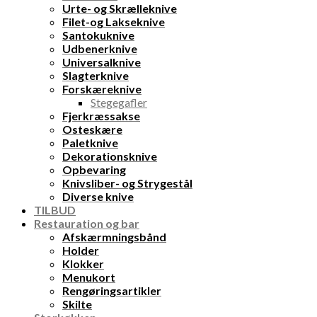
Urte- og Skrælleknive
Filet-og Lakseknive
Santokuknive
Udbenerknive
Universalknive
Slagterknive
Forskæreknive
Stegegafler
Fjerkræssakse
Osteskære
Paletknive
Dekorationsknive
Opbevaring
Knivsliber- og Strygestål
Diverse knive
TILBUD
Restauration og bar
Afskærmningsbånd
Holder
Klokker
Menukort
Rengøringsartikler
Skilte