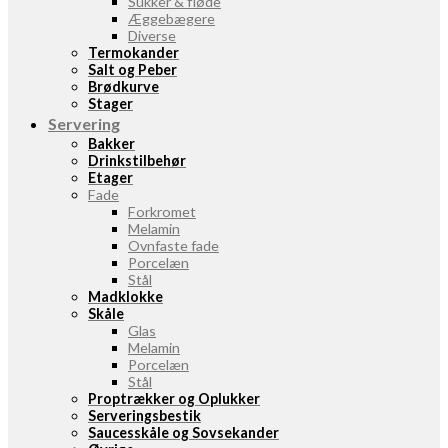
Sukker & fløde
Æggebægere
Diverse
Termokander
Salt og Peber
Brødkurve
Stager
Servering
Bakker
Drinkstilbehør
Etager
Fade
Forkromet
Melamin
Ovnfaste fade
Porcelæn
Stål
Madklokke
Skåle
Glas
Melamin
Porcelæn
Stål
Proptrækker og Oplukker
Serveringsbestik
Saucesskåle og Sovsekander