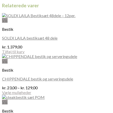
Relaterede varer
Vis
Bestik
SOLEX LAILA bestiksæt 48 dele
kr.
1.379,00
Tilføj til kurv
Vis
Bestik
CHIPPENDALE bestik og serveringsdele
Prisinterval:
kr.
23,00
–
kr.
129,00
kr. 23,00
Vælg muligheder
Dette
til
vare
kr. 129,00
Vis
har
Bestik
flere