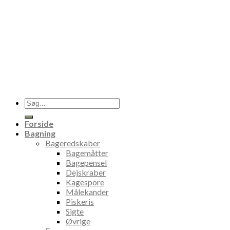
Søg
efter:
Forside
Bagning
Bageredskaber
Bagemåtter
Bagepensel
Dejskraber
Kagespore
Målekander
Piskeris
Sigte
Øvrige