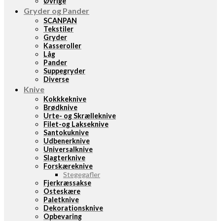
Øvrige
Gryder og Pander
SCANPAN
Tekstiler
Gryder
Kasseroller
Låg
Pander
Suppegryder
Diverse
Knive
Kokkkeknive
Brødknive
Urte- og Skrælleknive
Filet-og Lakseknive
Santokuknive
Udbenerknive
Universalknive
Slagterknive
Forskæreknive
Stegegafler
Fjerkræssakse
Osteskære
Paletknive
Dekorationsknive
Opbevaring