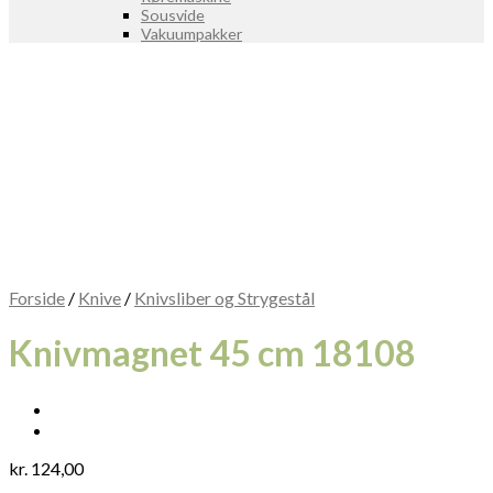
Sousvide
Vakuumpakker
Forside
/
Knive
/
Knivsliber og Strygestål
Knivmagnet 45 cm 18108
kr.
124,00