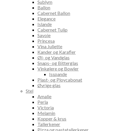
Sublym
Ballon
Cabernet Ballon
Elegance
Islande
Cabernet Tulip
Savoie
Princesa
Vina Juliette
Kander og Karafler
Øl- og Vandglas
Snaps- og Bitterglas
Vinkølere og Bowler
Isspande
Plast- og Ploycabonat
Øvrige glas
Stel
Amalie
Perla
Victoria
Melamin
Kopper & krus
Tallerkener
Pizza og pastatallerkener