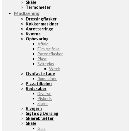
Skåle
Termometer
Madlavning
Dressingflasker
Køkkenmaskiner
Anretterringe
Kværne
Opbevaring
Affald
Film og folie
Patentflasker
Plast
Sylteglas
Weck
Ovnfaste fade
Ramekiner
Pizzatilbehør
Redskaber
Diverse
Piskeris
Skeer
Rivejern
Sigte og Dørslag
Skærebrætter
Skåle
Glas