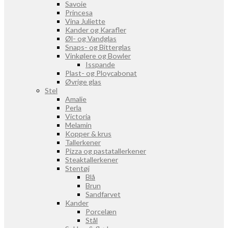
Savoie
Princesa
Vina Juliette
Kander og Karafler
Øl- og Vandglas
Snaps- og Bitterglas
Vinkølere og Bowler
Isspande
Plast- og Ploycabonat
Øvrige glas
Stel
Amalie
Perla
Victoria
Melamin
Kopper & krus
Tallerkener
Pizza og pastatallerkener
Steaktallerkener
Stentøj
Blå
Brun
Sandfarvet
Kander
Porcelæn
Stål