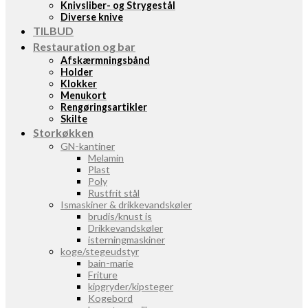
Knivsliber- og Strygestål
Diverse knive
TILBUD
Restauration og bar
Afskærmningsbånd
Holder
Klokker
Menukort
Rengøringsartikler
Skilte
Storkøkken
GN-kantiner
Melamin
Plast
Poly
Rustfrit stål
Ismaskiner & drikkevandskøler
brudis/knust is
Drikkevandskøler
isterningmaskiner
koge/stegeudstyr
bain-marie
Friture
kipgryder/kipsteger
Kogebord