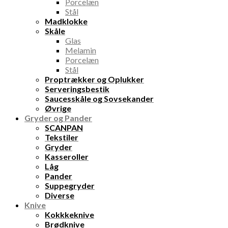
Porcelæn
Stål
Madklokke
Skåle
Glas
Melamin
Porcelæn
Stål
Proptrækker og Oplukker
Serveringsbestik
Saucesskåle og Sovsekander
Øvrige
Gryder og Pander
SCANPAN
Tekstiler
Gryder
Kasseroller
Låg
Pander
Suppegryder
Diverse
Knive
Kokkkeknive
Brødknive