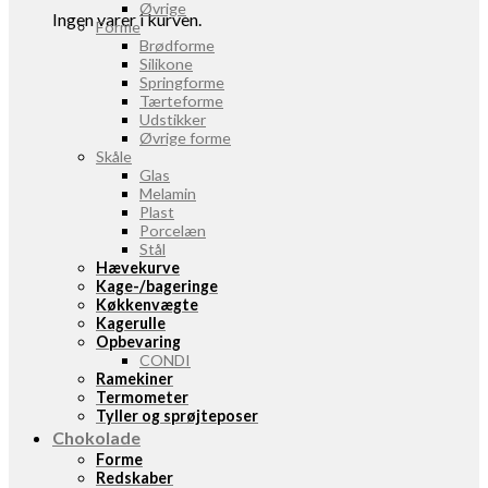
Øvrige
Ingen varer i kurven.
Forme
Brødforme
Silikone
Springforme
Tærteforme
Udstikker
Øvrige forme
Skåle
Glas
Melamin
Plast
Porcelæn
Stål
Hævekurve
Kage-/bageringe
Køkkenvægte
Kagerulle
Opbevaring
CONDI
Ramekiner
Termometer
Tyller og sprøjteposer
Chokolade
Forme
Redskaber