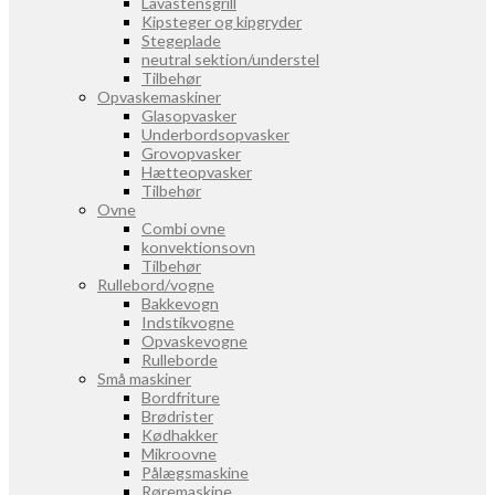
Lavastensgrill
Kipsteger og kipgryder
Stegeplade
neutral sektion/understel
Tilbehør
Opvaskemaskiner
Glasopvasker
Underbordsopvasker
Grovopvasker
Hætteopvasker
Tilbehør
Ovne
Combi ovne
konvektionsovn
Tilbehør
Rullebord/vogne
Bakkevogn
Indstikvogne
Opvaskevogne
Rulleborde
Små maskiner
Bordfriture
Brødrister
Kødhakker
Mikroovne
Pålægsmaskine
Røremaskine