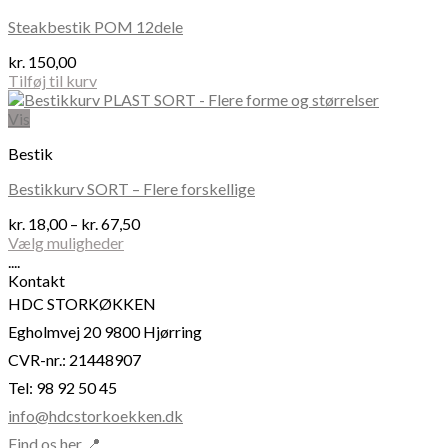
varianter.
Steakbestik POM 12dele
Mulighederne
kan
kr.
150,00
vælges
Tilføj til kurv
på
varesiden
Vis
Bestik
Bestikkurv SORT – Flere forskellige
Prisinterval:
kr.
18,00
–
kr.
67,50
kr. 18,00
Vælg muligheder
Dette
til
....
vare
kr. 67,50
Kontakt
har
HDC STORKØKKEN
flere
Egholmvej 20 9800 Hjørring
varianter.
Mulighederne
CVR-nr.: 21448907
kan
Tel: 98 92 50 45
vælges
på
info@hdcstorkoekken.dk
varesiden
Find os her 📍