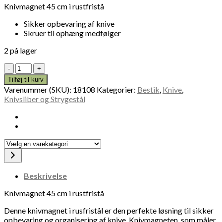
Knivmagnet 45 cm i rustfristå
Sikker opbevaring af knive
Skruer til ophæng medfølger
2 på lager
Knivmagnet
45
Tilføj til kurv
cm
Varenummer (SKU):
18108
Kategorier:
Bestik
,
Knive
,
18108
Knivsliber og Strygestål
antal
Vælg
en
varekategori
Beskrivelse
Knivmagnet 45 cm i rustfristå
Denne knivmagnet i rusfristål er den perfekte løsning til sikker
opbevaring og organisering af knive. Knivmagneten, som måler