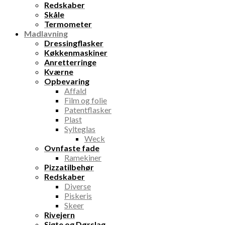
Redskaber
Skåle
Termometer
Madlavning
Dressingflasker
Køkkenmaskiner
Anretterringe
Kværne
Opbevaring
Affald
Film og folie
Patentflasker
Plast
Sylteglas
Weck
Ovnfaste fade
Ramekiner
Pizzatilbehør
Redskaber
Diverse
Piskeris
Skeer
Rivejern
Sigte og Dørslag