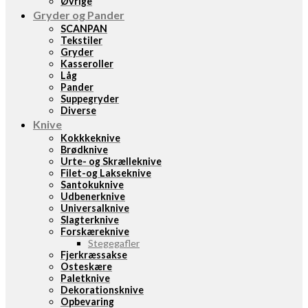
Øvrige
Gryder og Pander
SCANPAN
Tekstiler
Gryder
Kasseroller
Låg
Pander
Suppegryder
Diverse
Knive
Kokkkeknive
Brødknive
Urte- og Skrælleknive
Filet-og Lakseknive
Santokuknive
Udbenerknive
Universalknive
Slagterknive
Forskæreknive
Stegegafler
Fjerkræssakse
Osteskære
Paletknive
Dekorationsknive
Opbevaring