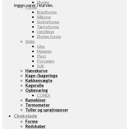
Øvrige
Ingen varer i kurven.
Forme
Brødforme
Silikone
Springforme
Tærteforme
Udstikker
Øvrige forme
Skåle
Glas
Melamin
Plast
Porcelæn
Stål
Hævekurve
Kage-/bageringe
Køkkenvægte
Kagerulle
Opbevaring
CONDI
Ramekiner
Termometer
Tyller og sprøjteposer
Chokolade
Forme
Redskaber