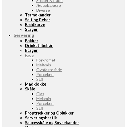
Sukker & fløde
Æggebægere
Diverse
Termokander
Salt og Peber
Brødkurve
Stager
Servering
Bakker
Drinkstilbehør
Etager
Fade
Forkromet
Melamin
Ovnfaste fade
Porcelæn
Stål
Madklokke
Skåle
Glas
Melamin
Porcelæn
Stål
Proptrækker og Oplukker
Serveringsbestik
Saucesskåle og Sovsekander