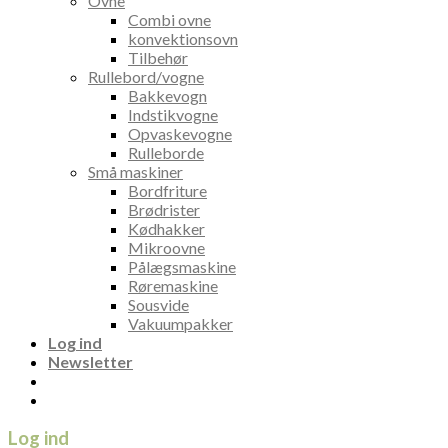
Ovne
Combi ovne
konvektionsovn
Tilbehør
Rullebord/vogne
Bakkevogn
Indstikvogne
Opvaskevogne
Rulleborde
Små maskiner
Bordfriture
Brødrister
Kødhakker
Mikroovne
Pålægsmaskine
Røremaskine
Sousvide
Vakuumpakker
Log ind
Newsletter
Log ind