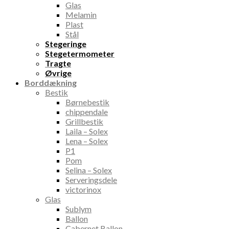
Glas
Melamin
Plast
Stål
Stegeringe
Stegetermometer
Tragte
Øvrige
Borddækning
Bestik
Børnebestik
chippendale
Grillbestik
Laila – Solex
Lena – Solex
P1
Pom
Selina – Solex
Serveringsdele
victorinox
Glas
Sublym
Ballon
Cabernet Ballon