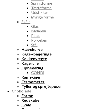
Springforme
Tærteforme
Udstikker
Øvrige forme
Skåle
Glas
Melamin
Plast
Porcelæn
Stål
Hævekurve
Kage-/bageringe
Køkkenvægte
Kagerulle
Opbevaring
CONDI
Ramekiner
Termometer
Tyller og sprøjteposer
Chokolade
Forme
Redskaber
Skåle