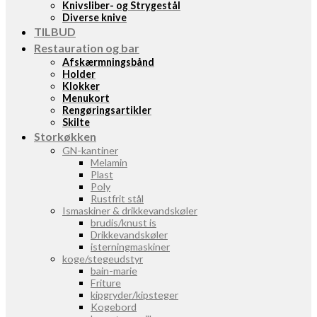
Knivsliber- og Strygestål
Diverse knive
TILBUD
Restauration og bar
Afskærmningsbånd
Holder
Klokker
Menukort
Rengøringsartikler
Skilte
Storkøkken
GN-kantiner
Melamin
Plast
Poly
Rustfrit stål
Ismaskiner & drikkevandskøler
brudis/knust is
Drikkevandskøler
isterningmaskiner
koge/stegeudstyr
bain-marie
Friture
kipgryder/kipsteger
Kogebord