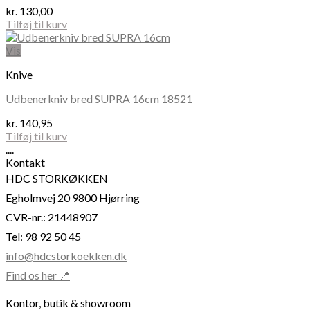
kr.
130,00
Tilføj til kurv
Vis
Knive
Udbenerkniv bred SUPRA 16cm 18521
kr.
140,95
Tilføj til kurv
....
Kontakt
HDC STORKØKKEN
Egholmvej 20 9800 Hjørring
CVR-nr.: 21448907
Tel: 98 92 50 45
info@hdcstorkoekken.dk
Find os her 📍
Kontor, butik & showroom