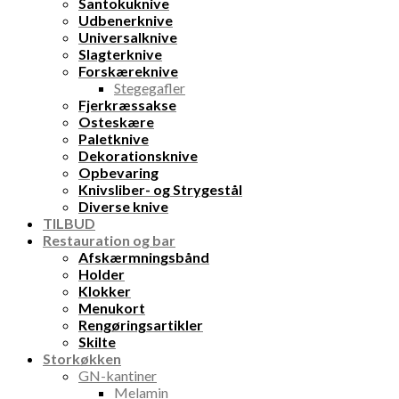
Santokuknive
Udbenerknive
Universalknive
Slagterknive
Forskæreknive
Stegegafler
Fjerkræssakse
Osteskære
Paletknive
Dekorationsknive
Opbevaring
Knivsliber- og Strygestål
Diverse knive
TILBUD
Restauration og bar
Afskærmningsbånd
Holder
Klokker
Menukort
Rengøringsartikler
Skilte
Storkøkken
GN-kantiner
Melamin