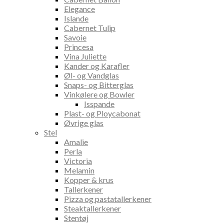
Elegance
Islande
Cabernet Tulip
Savoie
Princesa
Vina Juliette
Kander og Karafler
Øl- og Vandglas
Snaps- og Bitterglas
Vinkølere og Bowler
Isspande
Plast- og Ploycabonat
Øvrige glas
Stel
Amalie
Perla
Victoria
Melamin
Kopper & krus
Tallerkener
Pizza og pastatallerkener
Steaktallerkener
Stentøj