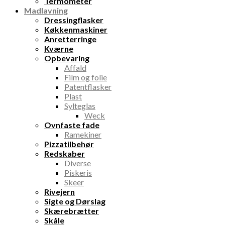
Termometer
Madlavning
Dressingflasker
Køkkenmaskiner
Anretterringe
Kværne
Opbevaring
Affald
Film og folie
Patentflasker
Plast
Sylteglas
Weck
Ovnfaste fade
Ramekiner
Pizzatilbehør
Redskaber
Diverse
Piskeris
Skeer
Rivejern
Sigte og Dørslag
Skærebrætter
Skåle