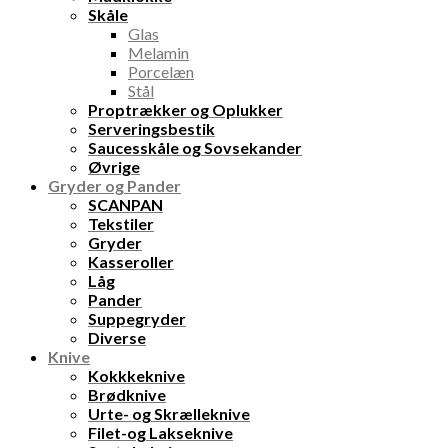
Skåle
Glas
Melamin
Porcelæn
Stål
Proptrækker og Oplukker
Serveringsbestik
Saucesskåle og Sovsekander
Øvrige
Gryder og Pander
SCANPAN
Tekstiler
Gryder
Kasseroller
Låg
Pander
Suppegryder
Diverse
Knive
Kokkkeknive
Brødknive
Urte- og Skrælleknive
Filet-og Lakseknive