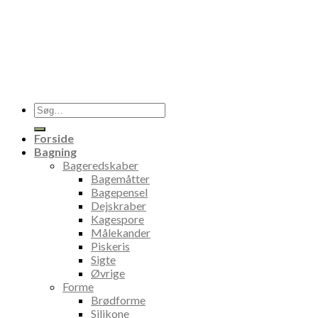
Søg
efter:
Forside
Bagning
Bageredskaber
Bagemåtter
Bagepensel
Dejskraber
Kagespore
Målekander
Piskeris
Sigte
Øvrige
Forme
Brødforme
Silikone