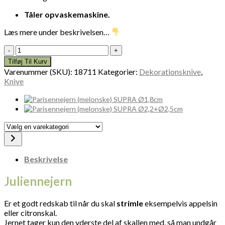
Tåler opvaskemaskine.
Læs mere under beskrivelsen…
Juliennejern
18711
Tilføj Til Kurv
antal
Varenummer (SKU):
18711
Kategorier:
Dekorationsknive
,
Knive
Vælg
en
varekategori
Beskrivelse
Juliennejern
Er et godt redskab til når du skal
strimle
eksempelvis appelsin
eller citronskal.
Jernet tager kun den yderste del af skallen med, så man undgår