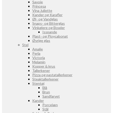
Savoie
Princesa
Vina Juliette
Kander og Karafler
Øl- og Vandglas
Snaps- og Bitterglas
Vinkølere og Bowler
Isspande
Plast- og Ploycabonat
Øvrige glas
Stel
Amalie
Perla
Victoria
Melamin
Kopper & krus
Tallerkener
Pizza og pastatallerkener
Steaktallerkener
Stentøj
Blå
Brun
Sandfarvet
Kander
Porcelæn
Stål