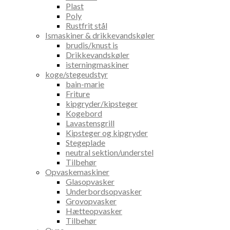
Plast
Poly
Rustfrit stål
Ismaskiner & drikkevandskøler
brudis/knust is
Drikkevandskøler
isterningmaskiner
koge/stegeudstyr
bain-marie
Friture
kipgryder/kipsteger
Kogebord
Lavastensgrill
Kipsteger og kipgryder
Stegeplade
neutral sektion/understel
Tilbehør
Opvaskemaskiner
Glasopvasker
Underbordsopvasker
Grovopvasker
Hætteopvasker
Tilbehør