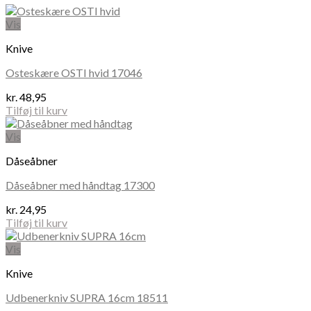
Vis
Knive
Osteskære OSTI hvid 17046
kr.
48,95
Tilføj til kurv
Vis
Dåseåbner
Dåseåbner med håndtag 17300
kr.
24,95
Tilføj til kurv
Vis
Knive
Udbenerkniv SUPRA 16cm 18511