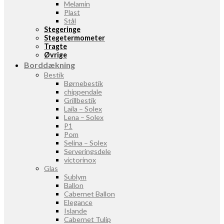
Melamin
Plast
Stål
Stegeringe
Stegetermometer
Tragte
Øvrige
Borddækning
Bestik
Børnebestik
chippendale
Grillbestik
Laila – Solex
Lena – Solex
P1
Pom
Selina – Solex
Serveringsdele
victorinox
Glas
Sublym
Ballon
Cabernet Ballon
Elegance
Islande
Cabernet Tulip