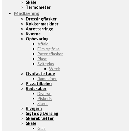
Skåle
Termometer
Madlavning
Dressingflasker
Køkkenmaskiner
Anretterringe
Kværne
Opbevaring
Affald
Film og folie
Patentflasker
Plast
Sylteglas
Weck
Ovnfaste fade
Ramekiner
Pizzatilbehør
Redskaber
Diverse
Piskeris
Skeer
Rivejern
Sigte og Dørslag
Skærebrætter
Skåle
Glas