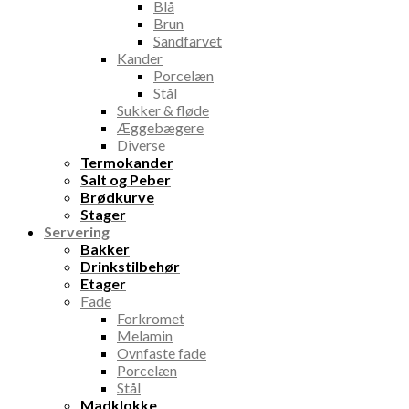
Blå
Brun
Sandfarvet
Kander
Porcelæn
Stål
Sukker & fløde
Æggebægere
Diverse
Termokander
Salt og Peber
Brødkurve
Stager
Servering
Bakker
Drinkstilbehør
Etager
Fade
Forkromet
Melamin
Ovnfaste fade
Porcelæn
Stål
Madklokke