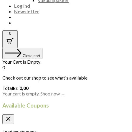
Vakuumpakker
Log ind
Newsletter
0
Close cart
Your Cart Is Empty
0
Check out our shop to see what's available
Cart
Total
kr.
0,00
Total:
Your cart is empty. Shop now →
Available Coupons
Loading coupons...