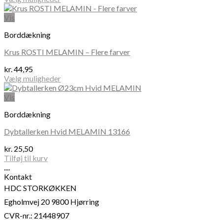
Dette
til
vare
kr. 105,00
Vis
har
Borddækning
flere
varianter.
Krus ROSTI MELAMIN – Flere farver
Mulighederne
kan
kr.
44,95
vælges
Vælg muligheder
på
Dette
varesiden
vare
Vis
har
Borddækning
flere
varianter.
Dybtallerken Hvid MELAMIN 13166
Mulighederne
kan
kr.
25,50
vælges
Tilføj til kurv
på
....
varesiden
Kontakt
HDC STORKØKKEN
Egholmvej 20 9800 Hjørring
CVR-nr.: 21448907