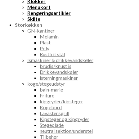
Klokker
Menukort
Rengøringsartikler
Skilte
Storkøkken
GN-kantiner
Melamin
Plast
Poly
Rustfrit stål
Ismaskiner & drikkevandskøler
brudis/knust is
Drikkevandskøler
isterningmaskiner
koge/stegeudstyr
bain-marie
Friture
kipgryder/kipsteger
Kogebord
Lavastensgrill
Kipsteger og kipgryder
Stegeplade
neutral sektion/understel
Tilbehør