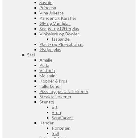
Savoie
Princesa
Vina Juliette
Kander og Karafler
Øl- og Vandglas
Snaps- og Bitterglas
Vinkølere og Bowler
Isspande
Plast- og Ploycabonat
Øvrige glas
Stel
Amalie
Perla
Victoria
Melamin
Kopper & krus
Tallerkener
Pizza og pastatallerkener
Steaktallerkener
Stentøj
Blå
Brun
Sandfarvet
Kander
Porcelæn
Stål