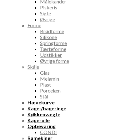
Målekander
Piskeris
Sigte
Øvrige
Forme
Brødforme
Silikone
Springforme
Tærteforme
Udstikker
Øvrige forme
Skåle
Glas
Melamin
Plast
Porcelæn
Stål
Hævekurve
Kage-/bageringe
Køkkenvægte
Kagerulle
Opbevaring
CONDI
Ramekiner