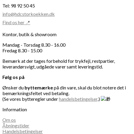
Tel: 98 92 50 45
info@hdcstorkoekken.dk
Find os her 📍
Kontor, butik & showroom
Mandag - Torsdag 8.30 - 16.00
Fredag 8.30 - 15.00
Bemærk at der tages forbehold for trykfejl, restpartier,
leverandørsvigt, udgåede varer samt leveringstid.
Følg os på
Ønsker du
byttemærke
på din vare, skal du blot notere det i
bemærkningsfeltet ved betaling.
(Se vores bytteregler under
handelsbetingelser
.)
Information
Om os
Åbningstider
Handelsbetingelser