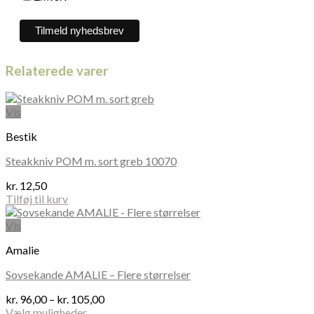
Relaterede varer
Vis
Bestik
Steakkniv POM m. sort greb 10070
kr.
12,50
Tilføj til kurv
Vis
Amalie
Sovsekande AMALIE – Flere størrelser
Prisinterval:
kr.
96,00
–
kr.
105,00
kr. 96,00
Vælg muligheder