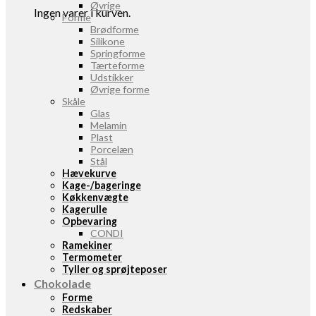
Øvrige
Ingen varer i kurven.
Forme
Brødforme
Silikone
Springforme
Tærteforme
Udstikker
Øvrige forme
Skåle
Glas
Melamin
Plast
Porcelæn
Stål
Hævekurve
Kage-/bageringe
Køkkenvægte
Kagerulle
Opbevaring
CONDI
Ramekiner
Termometer
Tyller og sprøjteposer
Chokolade
Forme
Redskaber