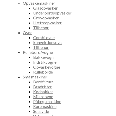
Opvaskemaskiner
Glasopvasker
Underbordsopvasker
Grovopvasker
Hætteopvasker
Tilbehør
Ovne
Combi ovne
konvektionsovn
Tilbehør
Rullebord/vogne
Bakkevogn
Indstikvogne
Opvaskevogne
Rulleborde
Små maskiner
Bordfriture
Brødrister
Kødhakker
Mikroovne
Pålægsmaskine
Røremaskine
Sousvide