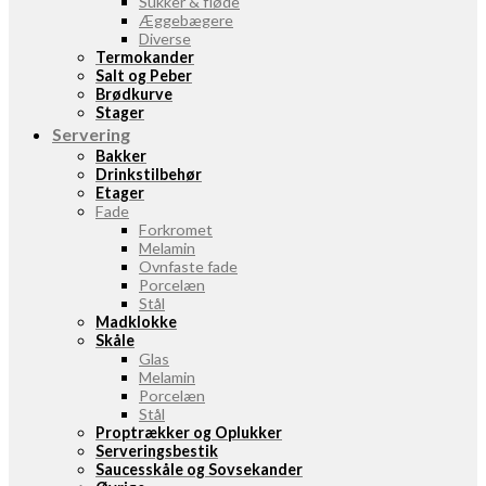
Sukker & fløde
Æggebægere
Diverse
Termokander
Salt og Peber
Brødkurve
Stager
Servering
Bakker
Drinkstilbehør
Etager
Fade
Forkromet
Melamin
Ovnfaste fade
Porcelæn
Stål
Madklokke
Skåle
Glas
Melamin
Porcelæn
Stål
Proptrækker og Oplukker
Serveringsbestik
Saucesskåle og Sovsekander