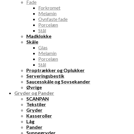
Fade
Forkromet
Melamin
Ovnfaste fade
Porcelæn
Stål
Madklokke
Skåle
Glas
Melamin
Porcelæn
Stål
Proptrækker og Oplukker
Serveringsbestik
Saucesskåle og Sovsekander
Øvrige
Gryder og Pander
SCANPAN
Tekstiler
Gryder
Kasseroller
Låg
Pander
Suppegryder