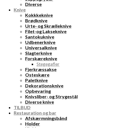
Diverse
Knive
Kokkkeknive
Brødknive
Urte- og Skrælleknive
Filet-og Lakseknive
Santokuknive
Udbenerknive
Universalknive
Slagterknive
Forskæreknive
Stegegafler
Fjerkræssakse
Osteskære
Paletknive
Dekorationsknive
Opbevaring
Knivsliber- og Strygestål
Diverse knive
TILBUD
Restauration og bar
Afskærmningsbånd
Holder