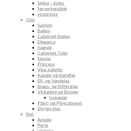
Selina – Solex
Serveringsdele
victorinox
Glas
Sublym
Ballon
Cabernet Ballon
Elegance
Islande
Cabernet Tulip
Savoie
Princesa
Vina Juliette
Kander og Karafler
Øl- og Vandglas
Snaps- og Bitterglas
Vinkølere og Bowler
Isspande
Plast- og Ploycabonat
Øvrige glas
Stel
Amalie
Perla
Victoria