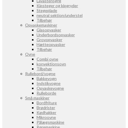
Lavastensgrill
Kipsteger og kipgryder
Stegeplade
neutral sektion/understel
Tilbehør
Opvaskemaskiner
Glasopvasker
Underbordsopvasker
Grovopvasker
Hætteopvasker
Tilbehør
Ovne
Combi ovne
konvektionsovn
Tilbehør
Rullebord/vogne
Bakkevogn
Indstikvogne
Opvaskevogne
Rulleborde
Små maskiner
Bordfriture
Brødrister
Kødhakker
Mikroovne
Pålægsmaskine
Røremaskine