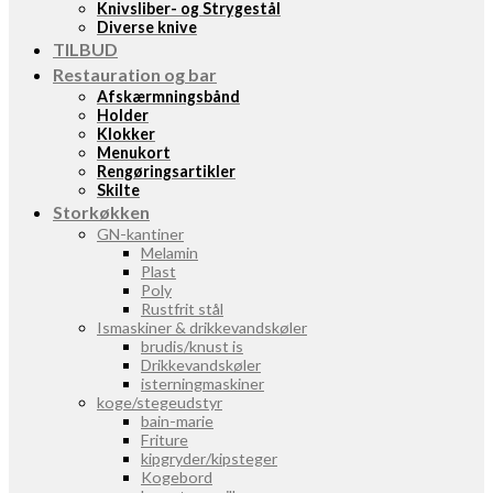
Knivsliber- og Strygestål
Diverse knive
TILBUD
Restauration og bar
Afskærmningsbånd
Holder
Klokker
Menukort
Rengøringsartikler
Skilte
Storkøkken
GN-kantiner
Melamin
Plast
Poly
Rustfrit stål
Ismaskiner & drikkevandskøler
brudis/knust is
Drikkevandskøler
isterningmaskiner
koge/stegeudstyr
bain-marie
Friture
kipgryder/kipsteger
Kogebord