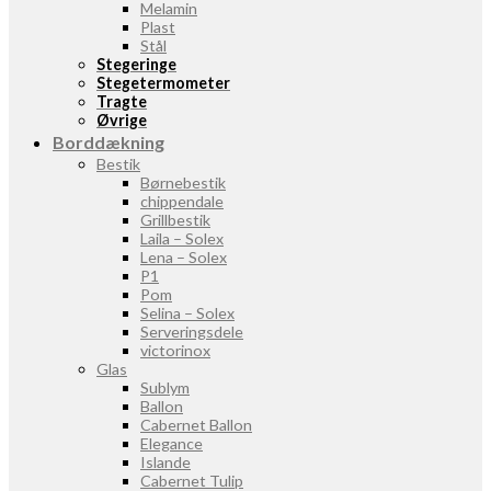
Melamin
Plast
Stål
Stegeringe
Stegetermometer
Tragte
Øvrige
Borddækning
Bestik
Børnebestik
chippendale
Grillbestik
Laila – Solex
Lena – Solex
P1
Pom
Selina – Solex
Serveringsdele
victorinox
Glas
Sublym
Ballon
Cabernet Ballon
Elegance
Islande
Cabernet Tulip