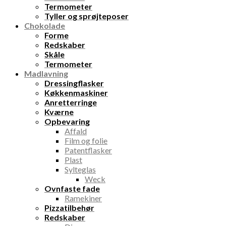
Termometer
Tyller og sprøjteposer
Chokolade
Forme
Redskaber
Skåle
Termometer
Madlavning
Dressingflasker
Køkkenmaskiner
Anretterringe
Kværne
Opbevaring
Affald
Film og folie
Patentflasker
Plast
Sylteglas
Weck
Ovnfaste fade
Ramekiner
Pizzatilbehør
Redskaber