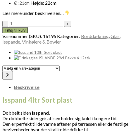
Højde: 22cm
Ø: 21cm
Læs mere under beskrivelsen…
Isspand
4ltr
Tilføj til kurv
Sort
Varenummer (SKU):
16196
Kategorier:
Borddækning
,
Glas
,
plast
Isspande
,
Vinkølere & Bowler
16196
antal
Vælg
en
varekategori
Beskrivelse
Isspand 4ltr Sort plast
Dobbelt siden
isspand.
De dobbelte sider gør at isen holder sig kold i længere tid.
Den er perfekt til de varme aftener på terrassen eller de festlige
begivenheder hvor der skal kolde drikke til.