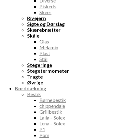
Diverse
Piskeris
Skeer
Rivejern
Sigte og Dørslag
Skærebrætter
Skåle
Glas
Melamin
Plast
Stål
Stegeringe
Stegetermometer
Tragte
Øvrige
Borddækning
Bestik
Børnebestik
chippendale
Grillbestik
Laila – Solex
Lena – Solex
P1
Pom