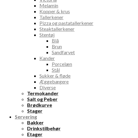
Melamin
Kopper & krus
Tallerkener
Pizza og pastatallerkener
Steaktallerkener
Stentøj
Blå
Brun
Sandfarvet
Kander
Porcelæn
Stål
Sukker & fløde
Æggebægere
Diverse
Termokander
Salt og Peber
Brødkurve
Stager
Servering
Bakker
Drinkstilbehør
Etager