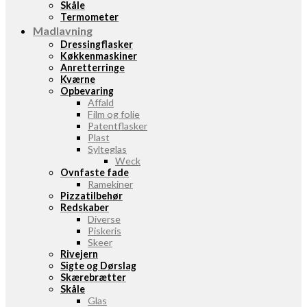
Skåle
Termometer
Madlavning
Dressingflasker
Køkkenmaskiner
Anretterringe
Kværne
Opbevaring
Affald
Film og folie
Patentflasker
Plast
Sylteglas
Weck
Ovnfaste fade
Ramekiner
Pizzatilbehør
Redskaber
Diverse
Piskeris
Skeer
Rivejern
Sigte og Dørslag
Skærebrætter
Skåle
Glas