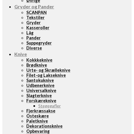
Øvrige
Gryder og Pander
SCANPAN
Tekstiler
Gryder
Kasseroller
Låg
Pander
Suppegryder
Diverse
Knive
Kokkkeknive
Brødknive
Urte- og Skrælleknive
Filet-og Lakseknive
Santokuknive
Udbenerknive
Universalknive
Slagterknive
Forskæreknive
Stegegafler
Fjerkræssakse
Osteskære
Paletknive
Dekorationsknive
Opbevaring