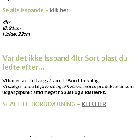
Se alle isspande –
klik her
4ltr
Ø: 21cm
Højde: 22cm
Var det ikke Isspand 4ltr Sort plast du
ledte efter…
Vi har et stort udvalg af vare til
Borddækning.
Vi sælger både til
private og erhverv
så vores produkter er som
udgangspunkt altid meget
robust
og
slidstærkt
.
SE ALT TIL BORDDÆKNING –
KLIK HER