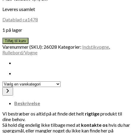
Leveres usamlet
Datablad ca1478
1 på lager
Tilføj til kurv
Varenummer (SKU):
26028
Kategorier:
Indstikvogne
,
Rullebord/Vogne
Vælg
en
varekategori
Beskrivelse
Vi bestræber os altid på at finde det helt
rigtige
produkt til
dine behov.
Så hold dig endelig ikke tilbage med at
kontakte
os
hvis du har
spørgsmål, eller mangler noget du ikke kan finde her på