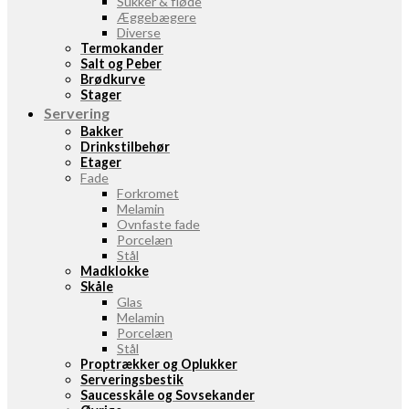
Sukker & fløde
Æggebægere
Diverse
Termokander
Salt og Peber
Brødkurve
Stager
Servering
Bakker
Drinkstilbehør
Etager
Fade
Forkromet
Melamin
Ovnfaste fade
Porcelæn
Stål
Madklokke
Skåle
Glas
Melamin
Porcelæn
Stål
Proptrækker og Oplukker
Serveringsbestik
Saucesskåle og Sovsekander