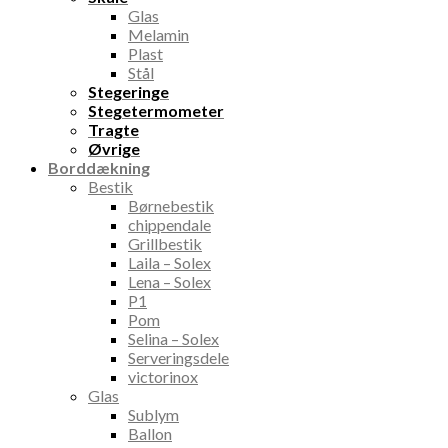
Glas
Melamin
Plast
Stål
Stegeringe
Stegetermometer
Tragte
Øvrige
Borddækning
Bestik
Børnebestik
chippendale
Grillbestik
Laila – Solex
Lena – Solex
P1
Pom
Selina – Solex
Serveringsdele
victorinox
Glas
Sublym
Ballon