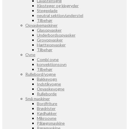
Lavastensgrill
Kipsteger og kipgryder
Stegeplade
neutral sektion/understel
Tilbehør
Opvaskemaskiner
Glasopvasker
Underbordsopvasker
Grovopvasker
Hætteopvasker
Tilbehør
Ovne
Combi ovne
konvektionsovn
Tilbehør
Rullebord/vogne
Bakkevogn
Indstikvogne
Opvaskevogne
Rulleborde
Små maskiner
Bordfriture
Brødrister
Kødhakker
Mikroovne
Pålægsmaskine
Røremaskine