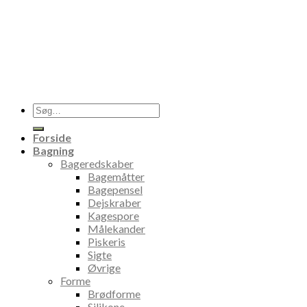
Søg
efter:
Forside
Bagning
Bageredskaber
Bagemåtter
Bagepensel
Dejskraber
Kagespore
Målekander
Piskeris
Sigte
Øvrige
Forme
Brødforme
Silikone