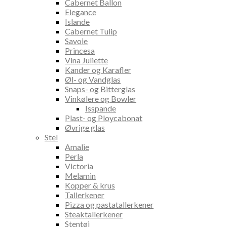
Cabernet Ballon
Elegance
Islande
Cabernet Tulip
Savoie
Princesa
Vina Juliette
Kander og Karafler
Øl- og Vandglas
Snaps- og Bitterglas
Vinkølere og Bowler
Isspande
Plast- og Ploycabonat
Øvrige glas
Stel
Amalie
Perla
Victoria
Melamin
Kopper & krus
Tallerkener
Pizza og pastatallerkener
Steaktallerkener
Stentøj