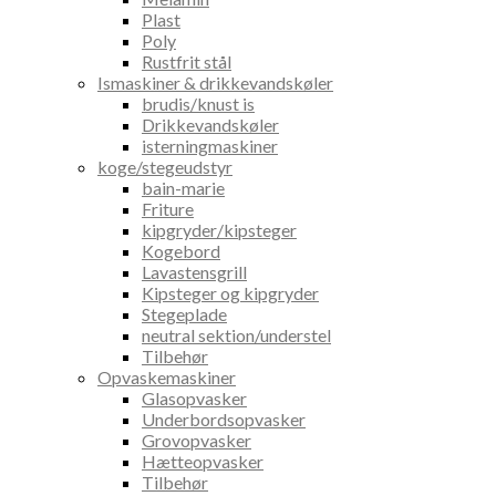
Plast
Poly
Rustfrit stål
Ismaskiner & drikkevandskøler
brudis/knust is
Drikkevandskøler
isterningmaskiner
koge/stegeudstyr
bain-marie
Friture
kipgryder/kipsteger
Kogebord
Lavastensgrill
Kipsteger og kipgryder
Stegeplade
neutral sektion/understel
Tilbehør
Opvaskemaskiner
Glasopvasker
Underbordsopvasker
Grovopvasker
Hætteopvasker
Tilbehør