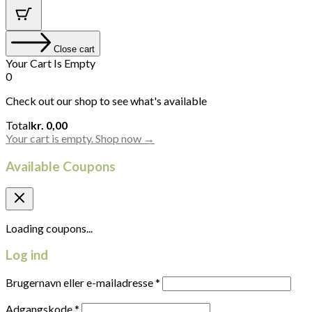
Close cart
Your Cart Is Empty
0
Check out our shop to see what's available
Cart
Total
kr.
0,00
Total:
Your cart is empty. Shop now →
Available Coupons
Loading coupons...
Log ind
Brugernavn eller e-mailadresse
*
Adgangskode
*