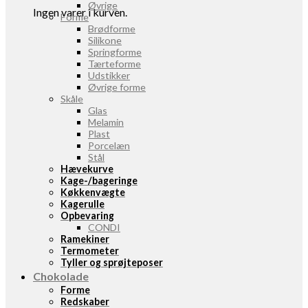
Øvrige
Ingen varer i kurven.
Forme
Brødforme
Silikone
Springforme
Tærteforme
Udstikker
Øvrige forme
Skåle
Glas
Melamin
Plast
Porcelæn
Stål
Hævekurve
Kage-/bageringe
Køkkenvægte
Kagerulle
Opbevaring
CONDI
Ramekiner
Termometer
Tyller og sprøjteposer
Chokolade
Forme
Redskaber