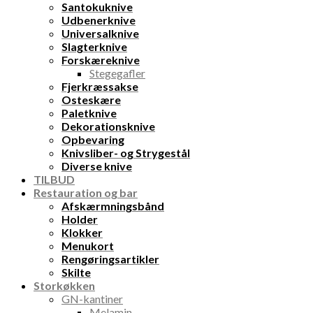
Santokuknive
Udbenerknive
Universalknive
Slagterknive
Forskæreknive
Stegegafler
Fjerkræssakse
Osteskære
Paletknive
Dekorationsknive
Opbevaring
Knivsliber- og Strygestål
Diverse knive
TILBUD
Restauration og bar
Afskærmningsbånd
Holder
Klokker
Menukort
Rengøringsartikler
Skilte
Storkøkken
GN-kantiner
Melamin