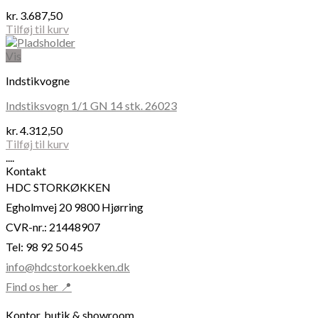
kan
kr.
3.687,50
vælges
Tilføj til kurv
på
varesiden
Vis
Indstikvogne
Indstiksvogn 1/1 GN 14 stk. 26023
kr.
4.312,50
Tilføj til kurv
....
Kontakt
HDC STORKØKKEN
Egholmvej 20 9800 Hjørring
CVR-nr.: 21448907
Tel: 98 92 50 45
info@hdcstorkoekken.dk
Find os her 📍
Kontor, butik & showroom