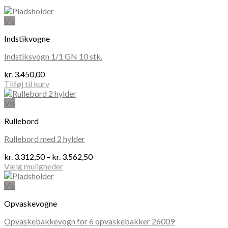
Vis
Indstikvogne
Indstiksvogn 1/1 GN 10 stk.
kr.
3.450,00
Tilføj til kurv
Vis
Rullebord
Rullebord med 2 hylder
Prisinterval:
kr.
3.312,50
–
kr.
3.562,50
kr. 3.312,50
Vælg muligheder
Dette
til
vare
kr. 3.562,50
Vis
har
Opvaskevogne
flere
varianter.
Opvaskebakkevogn for 6 opvaskebakker 26009
Mulighederne