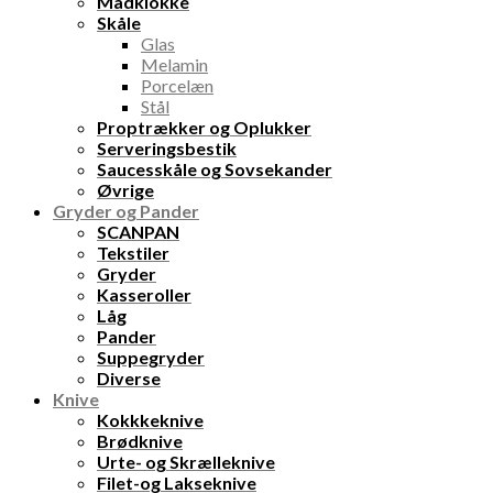
Madklokke
Skåle
Glas
Melamin
Porcelæn
Stål
Proptrækker og Oplukker
Serveringsbestik
Saucesskåle og Sovsekander
Øvrige
Gryder og Pander
SCANPAN
Tekstiler
Gryder
Kasseroller
Låg
Pander
Suppegryder
Diverse
Knive
Kokkkeknive
Brødknive
Urte- og Skrælleknive
Filet-og Lakseknive