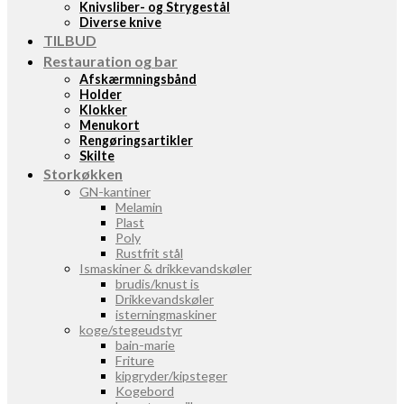
Knivsliber- og Strygestål
Diverse knive
TILBUD
Restauration og bar
Afskærmningsbånd
Holder
Klokker
Menukort
Rengøringsartikler
Skilte
Storkøkken
GN-kantiner
Melamin
Plast
Poly
Rustfrit stål
Ismaskiner & drikkevandskøler
brudis/knust is
Drikkevandskøler
isterningmaskiner
koge/stegeudstyr
bain-marie
Friture
kipgryder/kipsteger
Kogebord