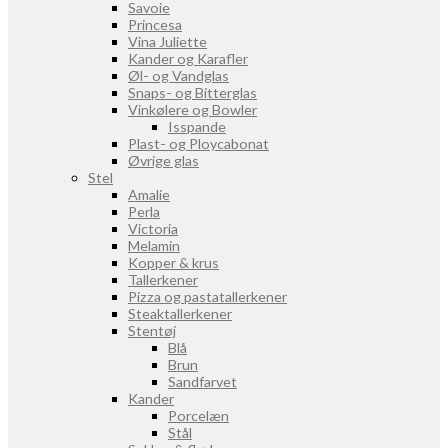
Savoie
Princesa
Vina Juliette
Kander og Karafler
Øl- og Vandglas
Snaps- og Bitterglas
Vinkølere og Bowler
Isspande
Plast- og Ploycabonat
Øvrige glas
Stel
Amalie
Perla
Victoria
Melamin
Kopper & krus
Tallerkener
Pizza og pastatallerkener
Steaktallerkener
Stentøj
Blå
Brun
Sandfarvet
Kander
Porcelæn
Stål