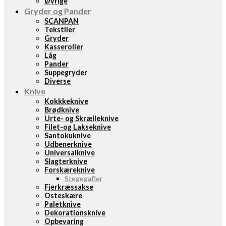
Øvrige
Gryder og Pander
SCANPAN
Tekstiler
Gryder
Kasseroller
Låg
Pander
Suppegryder
Diverse
Knive
Kokkkeknive
Brødknive
Urte- og Skrælleknive
Filet-og Lakseknive
Santokuknive
Udbenerknive
Universalknive
Slagterknive
Forskæreknive
Stegegafler
Fjerkræssakse
Osteskære
Paletknive
Dekorationsknive
Opbevaring