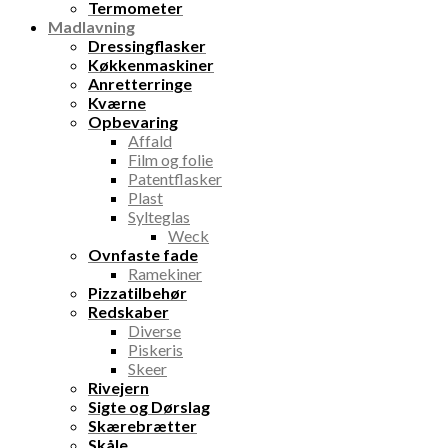
Termometer
Madlavning
Dressingflasker
Køkkenmaskiner
Anretterringe
Kværne
Opbevaring
Affald
Film og folie
Patentflasker
Plast
Sylteglas
Weck
Ovnfaste fade
Ramekiner
Pizzatilbehør
Redskaber
Diverse
Piskeris
Skeer
Rivejern
Sigte og Dørslag
Skærebrætter
Skåle