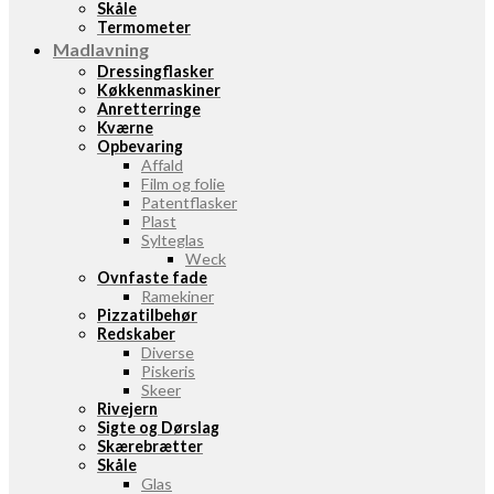
Skåle
Termometer
Madlavning
Dressingflasker
Køkkenmaskiner
Anretterringe
Kværne
Opbevaring
Affald
Film og folie
Patentflasker
Plast
Sylteglas
Weck
Ovnfaste fade
Ramekiner
Pizzatilbehør
Redskaber
Diverse
Piskeris
Skeer
Rivejern
Sigte og Dørslag
Skærebrætter
Skåle
Glas