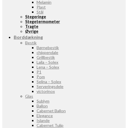
Melamin
Plast
Stål
Stegeringe
Stegetermometer
Tragte
Øvrige
Borddækning
Bestik
Børnebestik
chippendale
Grillbestik
Laila – Solex
Lena – Solex
P1
Pom
Selina – Solex
Serveringsdele
victorinox
Glas
Sublym
Ballon
Cabernet Ballon
Elegance
Islande
Cabernet Tulip