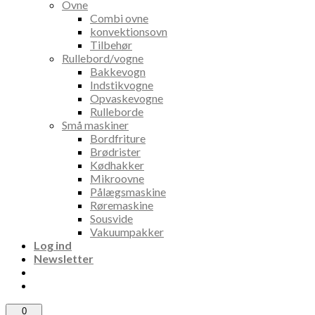
Ovne
Combi ovne
konvektionsovn
Tilbehør
Rullebord/vogne
Bakkevogn
Indstikvogne
Opvaskevogne
Rulleborde
Små maskiner
Bordfriture
Brødrister
Kødhakker
Mikroovne
Pålægsmaskine
Røremaskine
Sousvide
Vakuumpakker
Log ind
Newsletter
0