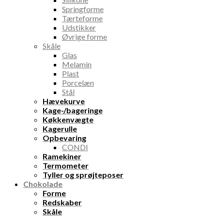
Springforme
Tærteforme
Udstikker
Øvrige forme
Skåle
Glas
Melamin
Plast
Porcelæn
Stål
Hævekurve
Kage-/bageringe
Køkkenvægte
Kagerulle
Opbevaring
CONDI
Ramekiner
Termometer
Tyller og sprøjteposer
Chokolade
Forme
Redskaber
Skåle