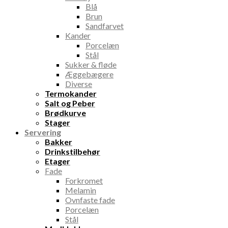
Blå
Brun
Sandfarvet
Kander
Porcelæn
Stål
Sukker & fløde
Æggebægere
Diverse
Termokander
Salt og Peber
Brødkurve
Stager
Servering
Bakker
Drinkstilbehør
Etager
Fade
Forkromet
Melamin
Ovnfaste fade
Porcelæn
Stål