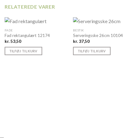
RELATEREDE VARER
FADE
BESTIK
Fad rektangulært 12174
Serveringsske 26cm 10104
kr.
53,50
kr.
37,50
TILFØJ TIL KURV
TILFØJ TIL KURV
....