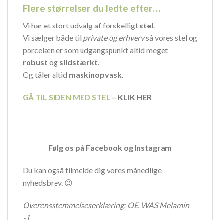
Flere størrelser du ledte efter…
Vi har et stort udvalg af forskelligt
stel
.
Vi sælger både til
private og erhverv
så vores stel og
porcelæn er som udgangspunkt altid meget
robust
og
slidstærkt
.
Og tåler altid
maskinopvask
.
GÅ TIL SIDEN MED STEL –
KLIK HER
Følg os på
Facebook
og
Instagram
Du kan også tilmelde dig vores månedlige
nyhedsbrev. 😉
Overensstemmelseserklæring:
OE. WAS Melamin
-1