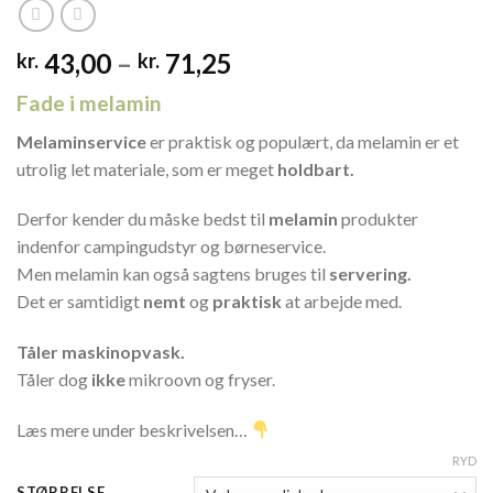
Prisinterval:
43,00
–
71,25
kr.
kr.
kr. 43,00
Fade i melamin
til
kr. 71,25
Melaminservice
er praktisk og populært, da melamin er et
utrolig let materiale, som er meget
holdbart.
Derfor kender du måske bedst til
melamin
produkter
indenfor campingudstyr og børneservice.
Men melamin kan også sagtens bruges til
servering.
Det er samtidigt
nemt
og
praktisk
at arbejde med.
Tåler maskinopvask.
Tåler dog
ikke
mikroovn og fryser.
Læs mere under beskrivelsen…
RYD
STØRRELSE