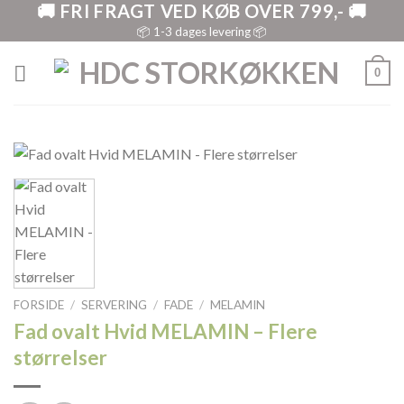
🚚 FRI FRAGT VED KØB OVER 799,- 🚚
Skip
to
📦 1-3 dages levering 📦
content
0
FORSIDE
/
SERVERING
/
FADE
/
MELAMIN
Fad ovalt Hvid MELAMIN – Flere
størrelser