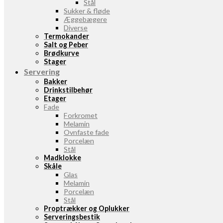
Stål
Sukker & fløde
Æggebægere
Diverse
Termokander
Salt og Peber
Brødkurve
Stager
Servering
Bakker
Drinkstilbehør
Etager
Fade
Forkromet
Melamin
Ovnfaste fade
Porcelæn
Stål
Madklokke
Skåle
Glas
Melamin
Porcelæn
Stål
Proptrækker og Oplukker
Serveringsbestik