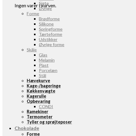
Sigte
Ingen varer i kurven.
Øvrige
Forme
Brødforme
Silikone
Springforme
Tærteforme
Udstikker
Øvrige forme
Skåle
Glas
Melamin
Plast
Porcelæn
Stål
Hævekurve
Kage-/bageringe
Køkkenvægte
Kagerulle
Opbevaring
CONDI
Ramekiner
Termometer
Tyller og sprøjteposer
Chokolade
Forme