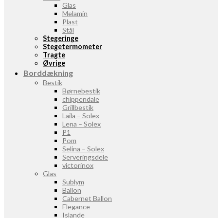
Glas
Melamin
Plast
Stål
Stegeringe
Stegetermometer
Tragte
Øvrige
Borddækning
Bestik
Børnebestik
chippendale
Grillbestik
Laila – Solex
Lena – Solex
P1
Pom
Selina – Solex
Serveringsdele
victorinox
Glas
Sublym
Ballon
Cabernet Ballon
Elegance
Islande