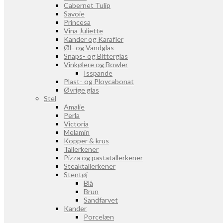
Cabernet Tulip
Savoie
Princesa
Vina Juliette
Kander og Karafler
Øl- og Vandglas
Snaps- og Bitterglas
Vinkølere og Bowler
Isspande
Plast- og Ploycabonat
Øvrige glas
Stel
Amalie
Perla
Victoria
Melamin
Kopper & krus
Tallerkener
Pizza og pastatallerkener
Steaktallerkener
Stentøj
Blå
Brun
Sandfarvet
Kander
Porcelæn