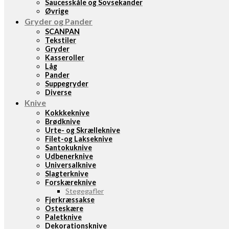
Saucesskåle og Sovsekander
Øvrige
Gryder og Pander
SCANPAN
Tekstiler
Gryder
Kasseroller
Låg
Pander
Suppegryder
Diverse
Knive
Kokkkeknive
Brødknive
Urte- og Skrælleknive
Filet-og Lakseknive
Santokuknive
Udbenerknive
Universalknive
Slagterknive
Forskæreknive
Stegegafler
Fjerkræssakse
Osteskære
Paletknive
Dekorationsknive