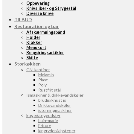
Opbevaring
Knivsliber- og Strygestål
Diverse knive
TILBUD
Restauration og bar
Afskærmningsbånd
Holder
Klokker
Menukort
Rengøringsartikler
Skilte
Storkøkken
GN-kantiner
Melamin
Plast
Poly
Rustfrit stål
Ismaskiner & drikkevandskøler
brudis/knust is
Drikkevandskøler
isterningmaskiner
koge/stegeudstyr
bain-marie
Friture
kipgryder/kipsteger