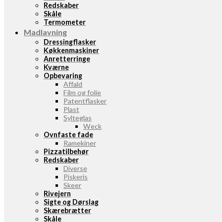
Redskaber
Skåle
Termometer
Madlavning
Dressingflasker
Køkkenmaskiner
Anretterringe
Kværne
Opbevaring
Affald
Film og folie
Patentflasker
Plast
Sylteglas
Weck
Ovnfaste fade
Ramekiner
Pizzatilbehør
Redskaber
Diverse
Piskeris
Skeer
Rivejern
Sigte og Dørslag
Skærebrætter
Skåle