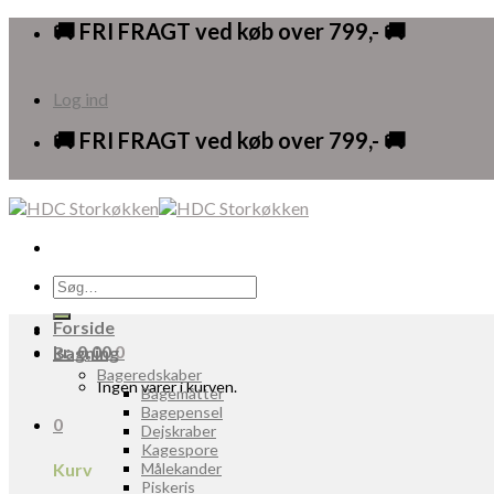
Skip
🚚 FRI FRAGT ved køb over 799,- 🚚
to
content
Log ind
🚚 FRI FRAGT ved køb over 799,- 🚚
Søg
efter:
Forside
kr.
0,00
0
Bagning
Bageredskaber
Ingen varer i kurven.
Bagemåtter
Bagepensel
0
Dejskraber
Kagespore
Kurv
Målekander
Piskeris