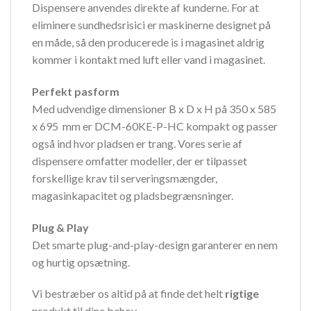
Dispensere anvendes direkte af kunderne. For at
eliminere sundhedsrisici er maskinerne designet på
en måde, så den producerede is i magasinet aldrig
kommer i kontakt med luft eller vand i magasinet.
Perfekt pasform
Med udvendige dimensioner B x D x H på 350 x 585
x 695 mm er DCM-60KE-P-HC kompakt og passer
også ind hvor pladsen er trang. Vores serie af
dispensere omfatter modeller, der er tilpasset
forskellige krav til serveringsmængder,
magasinkapacitet og pladsbegrænsninger.
Plug & Play
Det smarte plug-and-play-design garanterer en nem
og hurtig opsætning.
Vi bestræber os altid på at finde det helt
rigtige
produkt til dine behov.