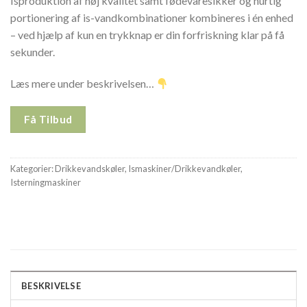
Isproduktion af høj kvalitet samt fødevaresikker og hurtig
portionering af is-vandkombinationer kombineres i én enhed
– ved hjælp af kun en trykknap er din forfriskning klar på få
sekunder.
Læs mere under beskrivelsen…
Få Tilbud
Kategorier:
Drikkevandskøler
,
Ismaskiner/Drikkevandkøler
,
Isterningmaskiner
BESKRIVELSE