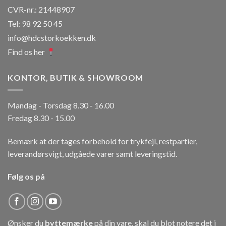
CVR-nr.: 21448907
Tel: 98 92 50 45
info@hdcstorkoekken.dk
Find os her
KONTOR, BUTIK & SHOWROOM
Mandag - Torsdag 8.30 - 16.00
Fredag 8.30 - 15.00
Bemærk at der tages forbehold for trykfejl, restpartier,
leverandørsvigt, udgåede varer samt leveringstid.
Følg os på
Ønsker du
byttemærke
på din vare, skal du blot notere det i