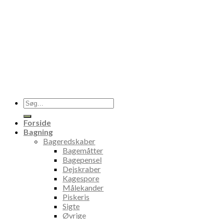
Søg
efter:
Forside
Bagning
Bageredskaber
Bagemåtter
Bagepensel
Dejskraber
Kagespore
Målekander
Piskeris
Sigte
Øvrige