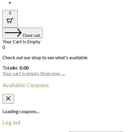
0
Close cart
Your Cart Is Empty
0
Check out our shop to see what's available
Cart
Total
kr.
0,00
Total:
Your cart is empty. Shop now →
Available Coupons
Loading coupons...
Log ind