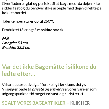
Overfladen er glat og perfekt til at bage med, da dejen ikke
sidder fast og du behøver ikke arbejde med dejen direkte på
køkkenbordet.
Tåler temperaturer op til 260°C.
Produktet tåler også
maskinopvask.
Mål
Længde: 53 cm
Bredde: 32,5 cm
Var det ikke Bagemåtte i silikone du
ledte efter…
Vi har et stort udvalg af forskelligt
køkkenudstyr.
Vi sælger både til
private og erhverv
så vores vare er som
udgangspunkt altid meget
robust
og
slidstærkt
.
SE ALT VORES BAGEARTIKLER –
KLIK HER