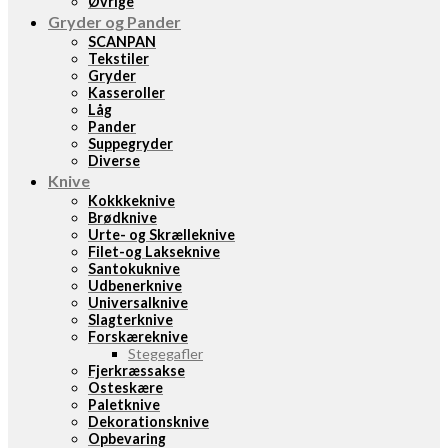
Øvrige
Gryder og Pander
SCANPAN
Tekstiler
Gryder
Kasseroller
Låg
Pander
Suppegryder
Diverse
Knive
Kokkkeknive
Brødknive
Urte- og Skrælleknive
Filet-og Lakseknive
Santokuknive
Udbenerknive
Universalknive
Slagterknive
Forskæreknive
Stegegafler
Fjerkræssakse
Osteskære
Paletknive
Dekorationsknive
Opbevaring