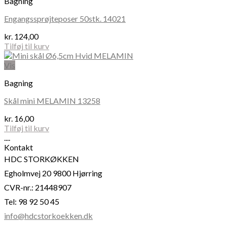
Bagning
varianter.
Mulighederne
Engangssprøjteposer 50stk. 14021
kan
vælges
kr.
124,00
på
Tilføj til kurv
varesiden
Vis
Bagning
Skål mini MELAMIN 13258
kr.
16,00
Tilføj til kurv
....
Kontakt
HDC STORKØKKEN
Egholmvej 20 9800 Hjørring
CVR-nr.: 21448907
Tel: 98 92 50 45
info@hdcstorkoekken.dk