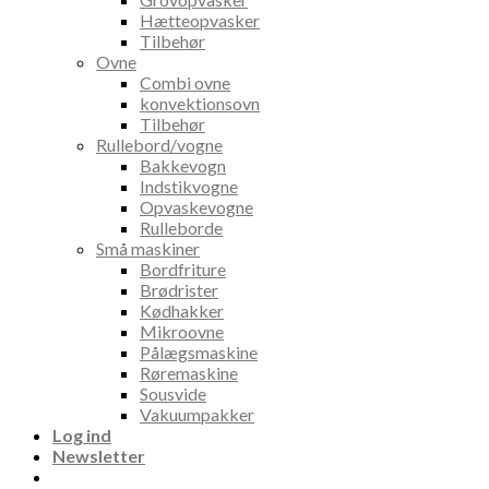
Hætteopvasker
Tilbehør
Ovne
Combi ovne
konvektionsovn
Tilbehør
Rullebord/vogne
Bakkevogn
Indstikvogne
Opvaskevogne
Rulleborde
Små maskiner
Bordfriture
Brødrister
Kødhakker
Mikroovne
Pålægsmaskine
Røremaskine
Sousvide
Vakuumpakker
Log ind
Newsletter