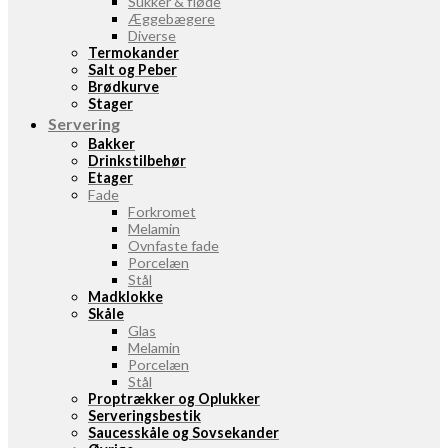
Sukker & fløde
Æggebægere
Diverse
Termokander
Salt og Peber
Brødkurve
Stager
Servering
Bakker
Drinkstilbehør
Etager
Fade
Forkromet
Melamin
Ovnfaste fade
Porcelæn
Stål
Madklokke
Skåle
Glas
Melamin
Porcelæn
Stål
Proptrækker og Oplukker
Serveringsbestik
Saucesskåle og Sovsekander