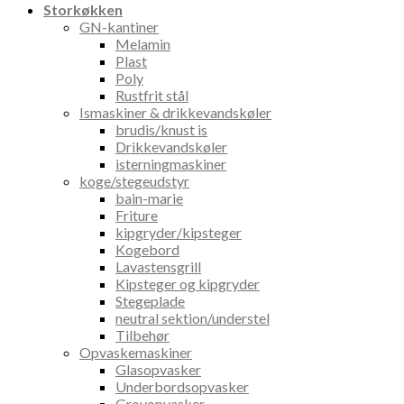
Storkøkken
GN-kantiner
Melamin
Plast
Poly
Rustfrit stål
Ismaskiner & drikkevandskøler
brudis/knust is
Drikkevandskøler
isterningmaskiner
koge/stegeudstyr
bain-marie
Friture
kipgryder/kipsteger
Kogebord
Lavastensgrill
Kipsteger og kipgryder
Stegeplade
neutral sektion/understel
Tilbehør
Opvaskemaskiner
Glasopvasker
Underbordsopvasker
Grovopvasker