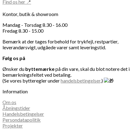
Find os her 📍
Kontor, butik & showroom
Mandag - Torsdag 8.30 - 16.00
Fredag 8.30 - 15.00
Bemærk at der tages forbehold for trykfejl, restpartier,
leverandørsvigt, udgåede varer samt leveringstid.
Følg os på
Ønsker du
byttemærke
på din vare, skal du blot notere det i
bemærkningsfeltet ved betaling.
(Se vores bytteregler under
handelsbetingelser
.)
Information
Om os
Åbningstider
Handelsbetingelser
Persondatapolitik
Projekter