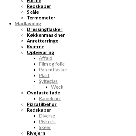
Forme
Redskaber
Skåle
Termometer
Madlavning
Dressingflasker
Køkkenmaskiner
Anretterringe
Kværne
Opbevaring
Affald
Film og folie
Patentflasker
Plast
Sylteglas
Weck
Ovnfaste fade
Ramekiner
Pizzatilbehør
Redskaber
Diverse
Piskeris
Skeer
Rivejern