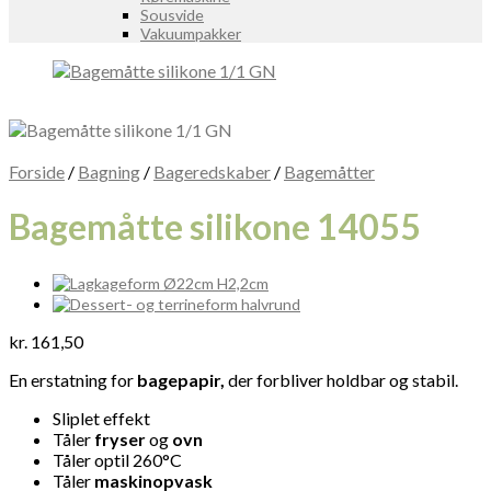
Sousvide
Vakuumpakker
Forside
/
Bagning
/
Bageredskaber
/
Bagemåtter
Bagemåtte silikone 14055
kr.
161,50
En erstatning for
bagepapir,
der forbliver holdbar og stabil.
Sliplet effekt
Tåler
fryser
og
ovn
Tåler optil 260°C
Tåler
maskinopvask