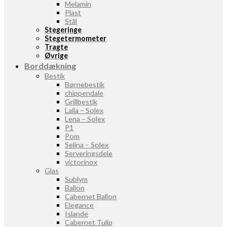
Melamin
Plast
Stål
Stegeringe
Stegetermometer
Tragte
Øvrige
Borddækning
Bestik
Børnebestik
chippendale
Grillbestik
Laila – Solex
Lena – Solex
P1
Pom
Selina – Solex
Serveringsdele
victorinox
Glas
Sublym
Ballon
Cabernet Ballon
Elegance
Islande
Cabernet Tulip