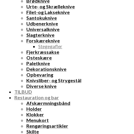
Brødknive
Urte- og Skrælleknive
Filet-og Lakseknive
Santokuknive
Udbenerknive
Universalknive
Slagterknive
Forskæreknive
Stegegafler
Fjerkræssakse
Osteskære
Paletknive
Dekorationsknive
Opbevaring
Knivsliber- og Strygestål
Diverse knive
TILBUD
Restauration og bar
Afskærmningsbånd
Holder
Klokker
Menukort
Rengøringsartikler
Skilte