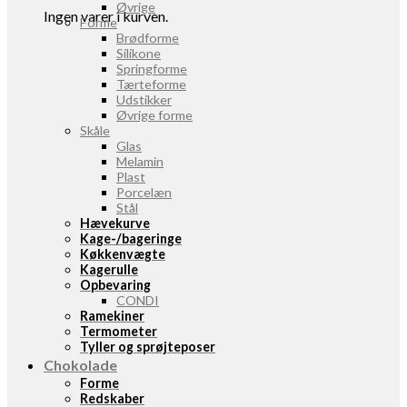
Øvrige
Ingen varer i kurven.
Forme
Brødforme
Silikone
Springforme
Tærteforme
Udstikker
Øvrige forme
Skåle
Glas
Melamin
Plast
Porcelæn
Stål
Hævekurve
Kage-/bageringe
Køkkenvægte
Kagerulle
Opbevaring
CONDI
Ramekiner
Termometer
Tyller og sprøjteposer
Chokolade
Forme
Redskaber