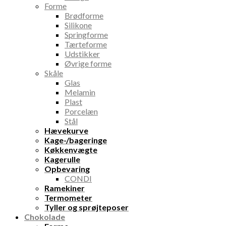
Forme
Brødforme
Silikone
Springforme
Tærteforme
Udstikker
Øvrige forme
Skåle
Glas
Melamin
Plast
Porcelæn
Stål
Hævekurve
Kage-/bageringe
Køkkenvægte
Kagerulle
Opbevaring
CONDI
Ramekiner
Termometer
Tyller og sprøjteposer
Chokolade