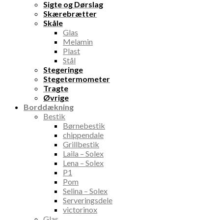
Sigte og Dørslag
Skærebrætter
Skåle
Glas
Melamin
Plast
Stål
Stegeringe
Stegetermometer
Tragte
Øvrige
Borddækning
Bestik
Børnebestik
chippendale
Grillbestik
Laila – Solex
Lena – Solex
P1
Pom
Selina – Solex
Serveringsdele
victorinox
Glas