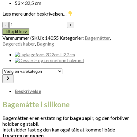
53 × 32,5 cm
Læs mere under beskrivelsen…
Bagemåtte
silikone
Tilføj til kurv
14055
Varenummer (SKU):
14055
Kategorier:
Bagemåtter
,
antal
Bageredskaber
,
Bagning
Vælg
en
varekategori
Beskrivelse
Bagemåtte i silikone
Bagemåtten er en erstatning for
bagepapir,
og den forbliver
holdbar og stabil.
Intet sidder fast og den kan også tåle at komme i både
fryseren
og
ovnen.