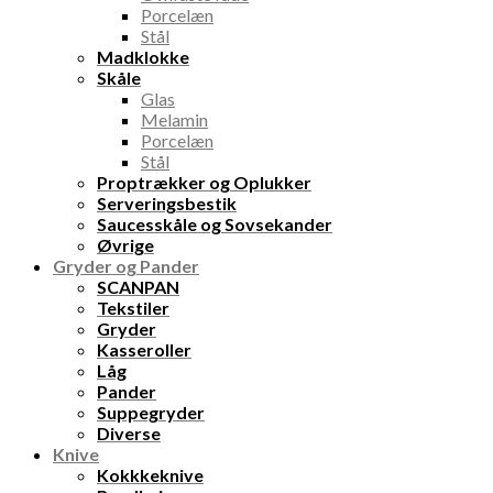
Porcelæn
Stål
Madklokke
Skåle
Glas
Melamin
Porcelæn
Stål
Proptrækker og Oplukker
Serveringsbestik
Saucesskåle og Sovsekander
Øvrige
Gryder og Pander
SCANPAN
Tekstiler
Gryder
Kasseroller
Låg
Pander
Suppegryder
Diverse
Knive
Kokkkeknive