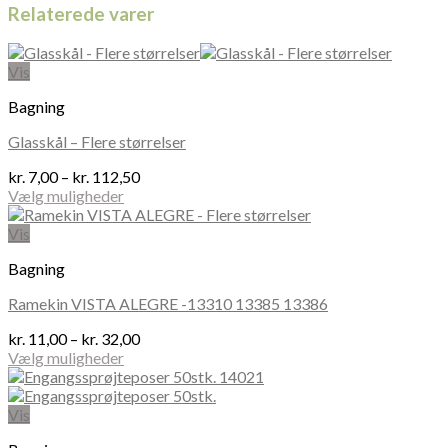
Relaterede varer
Vis
Bagning
Glasskål – Flere størrelser
Prisinterval:
kr.
7,00
–
kr.
112,50
kr. 7,00
Vælg muligheder
Dette
til
vare
kr. 112,50
Vis
har
Bagning
flere
varianter.
Ramekin VISTA ALEGRE -13310 13385 13386
Mulighederne
kan
Prisinterval:
kr.
11,00
–
kr.
32,00
vælges
kr. 11,00
Vælg muligheder
på
Dette
til
varesiden
vare
kr. 32,00
har
Vis
flere