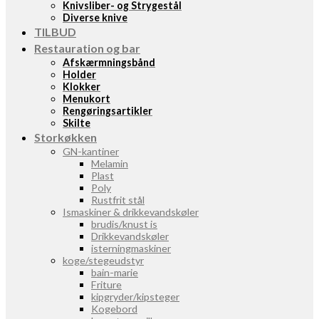
Knivsliber- og Strygestål
Diverse knive
TILBUD
Restauration og bar
Afskærmningsbånd
Holder
Klokker
Menukort
Rengøringsartikler
Skilte
Storkøkken
GN-kantiner
Melamin
Plast
Poly
Rustfrit stål
Ismaskiner & drikkevandskøler
brudis/knust is
Drikkevandskøler
isterningmaskiner
koge/stegeudstyr
bain-marie
Friture
kipgryder/kipsteger
Kogebord