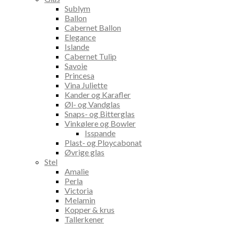
Sublym
Ballon
Cabernet Ballon
Elegance
Islande
Cabernet Tulip
Savoie
Princesa
Vina Juliette
Kander og Karafler
Øl- og Vandglas
Snaps- og Bitterglas
Vinkølere og Bowler
Isspande
Plast- og Ploycabonat
Øvrige glas
Stel
Amalie
Perla
Victoria
Melamin
Kopper & krus
Tallerkener