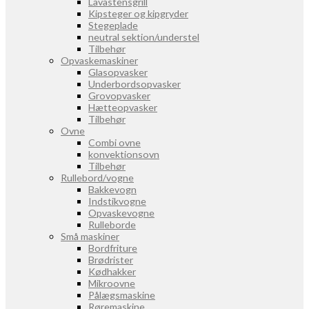
Lavastensgrill
Kipsteger og kipgryder
Stegeplade
neutral sektion/understel
Tilbehør
Opvaskemaskiner
Glasopvasker
Underbordsopvasker
Grovopvasker
Hætteopvasker
Tilbehør
Ovne
Combi ovne
konvektionsovn
Tilbehør
Rullebord/vogne
Bakkevogn
Indstikvogne
Opvaskevogne
Rulleborde
Små maskiner
Bordfriture
Brødrister
Kødhakker
Mikroovne
Pålægsmaskine
Røremaskine