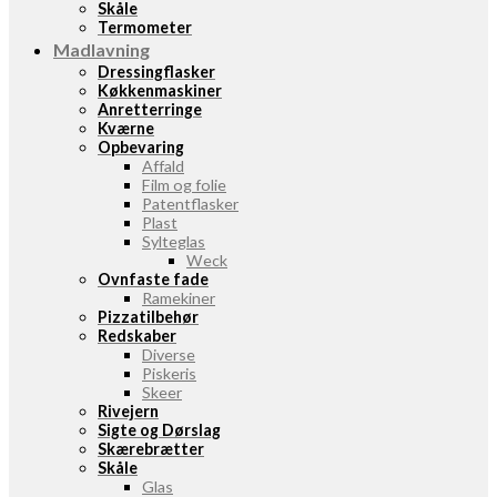
Skåle
Termometer
Madlavning
Dressingflasker
Køkkenmaskiner
Anretterringe
Kværne
Opbevaring
Affald
Film og folie
Patentflasker
Plast
Sylteglas
Weck
Ovnfaste fade
Ramekiner
Pizzatilbehør
Redskaber
Diverse
Piskeris
Skeer
Rivejern
Sigte og Dørslag
Skærebrætter
Skåle
Glas