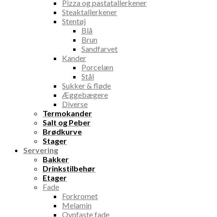
Pizza og pastatallerkener
Steaktallerkener
Stentøj
Blå
Brun
Sandfarvet
Kander
Porcelæn
Stål
Sukker & fløde
Æggebægere
Diverse
Termokander
Salt og Peber
Brødkurve
Stager
Servering
Bakker
Drinkstilbehør
Etager
Fade
Forkromet
Melamin
Ovnfaste fade