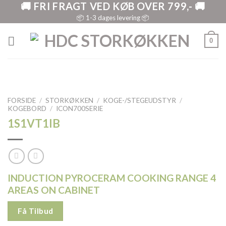
🚚 FRI FRAGT VED KØB OVER 799,- 🚚
Skip
to
📦 1-3 dages levering 📦
content
0
FORSIDE
/
STORKØKKEN
/
KOGE-/STEGEUDSTYR
/
KOGEBORD
/
ICON700SERIE
1S1VT1IB
INDUCTION PYROCERAM COOKING RANGE 4
AREAS ON CABINET
Få Tilbud