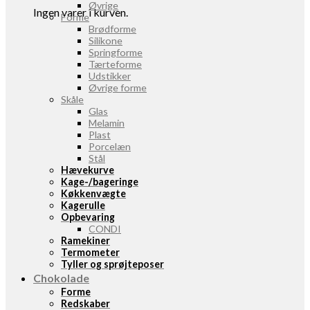
Øvrige
Ingen varer i kurven.
Forme
Brødforme
Silikone
Springforme
Tærteforme
Udstikker
Øvrige forme
Skåle
Glas
Melamin
Plast
Porcelæn
Stål
Hævekurve
Kage-/bageringe
Køkkenvægte
Kagerulle
Opbevaring
CONDI
Ramekiner
Termometer
Tyller og sprøjteposer
Chokolade
Forme
Redskaber