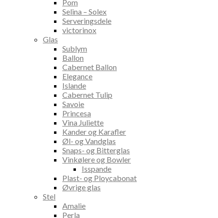
Pom
Selina – Solex
Serveringsdele
victorinox
Glas
Sublym
Ballon
Cabernet Ballon
Elegance
Islande
Cabernet Tulip
Savoie
Princesa
Vina Juliette
Kander og Karafler
Øl- og Vandglas
Snaps- og Bitterglas
Vinkølere og Bowler
Isspande
Plast- og Ploycabonat
Øvrige glas
Stel
Amalie
Perla