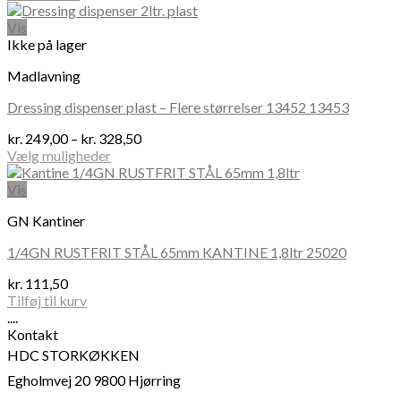
Vis
Ikke på lager
Madlavning
Dressing dispenser plast – Flere størrelser 13452 13453
Prisinterval:
kr.
249,00
–
kr.
328,50
kr. 249,00
Vælg muligheder
Dette
til
vare
kr. 328,50
Vis
har
GN Kantiner
flere
varianter.
1/4GN RUSTFRIT STÅL 65mm KANTINE 1,8ltr 25020
Mulighederne
kan
kr.
111,50
vælges
Tilføj til kurv
på
....
varesiden
Kontakt
HDC STORKØKKEN
Egholmvej 20 9800 Hjørring