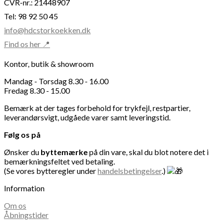
CVR-nr.: 21448907
Tel: 98 92 50 45
info@hdcstorkoekken.dk
Find os her 📍
Kontor, butik & showroom
Mandag - Torsdag 8.30 - 16.00
Fredag 8.30 - 15.00
Bemærk at der tages forbehold for trykfejl, restpartier,
leverandørsvigt, udgåede varer samt leveringstid.
Følg os på
Ønsker du
byttemærke
på din vare, skal du blot notere det i
bemærkningsfeltet ved betaling.
(Se vores bytteregler under
handelsbetingelser
.)
Information
Om os
Åbningstider