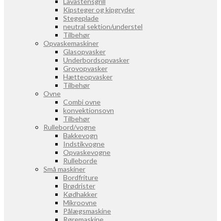
Lavastensgrill
Kipsteger og kipgryder
Stegeplade
neutral sektion/understel
Tilbehør
Opvaskemaskiner
Glasopvasker
Underbordsopvasker
Grovopvasker
Hætteopvasker
Tilbehør
Ovne
Combi ovne
konvektionsovn
Tilbehør
Rullebord/vogne
Bakkevogn
Indstikvogne
Opvaskevogne
Rulleborde
Små maskiner
Bordfriture
Brødrister
Kødhakker
Mikroovne
Pålægsmaskine
Røremaskine