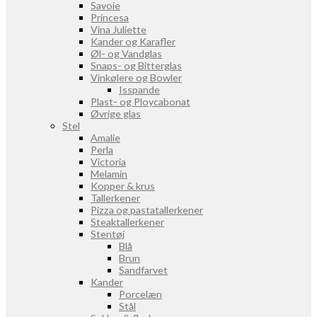
Savoie
Princesa
Vina Juliette
Kander og Karafler
Øl- og Vandglas
Snaps- og Bitterglas
Vinkølere og Bowler
Isspande
Plast- og Ploycabonat
Øvrige glas
Stel
Amalie
Perla
Victoria
Melamin
Kopper & krus
Tallerkener
Pizza og pastatallerkener
Steaktallerkener
Stentøj
Blå
Brun
Sandfarvet
Kander
Porcelæn
Stål