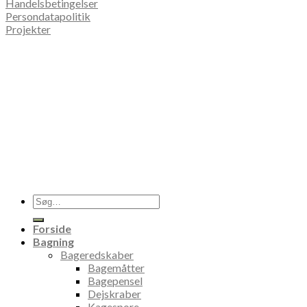
Handelsbetingelser
Persondatapolitik
Projekter
Søg
efter:
Forside
Bagning
Bageredskaber
Bagemåtter
Bagepensel
Dejskraber
Kagespore