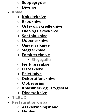
Suppegryder
Diverse
Knive
Kokkkeknive
Brødknive
Urte- og Skrælleknive
Filet-og Lakseknive
Santokuknive
Udbenerknive
Universalknive
Slagterknive
Forskæreknive
Stegegafler
Fjerkræssakse
Osteskære
Paletknive
Dekorationsknive
Opbevaring
Knivsliber- og Strygestål
Diverse knive
TILBUD
Restauration og bar
Afskærmningsbånd
Holder