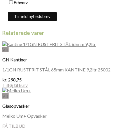
Erhverv
Relaterede varer
Vis
GN Kantiner
1/1GN RUSTFRIT STÅL 65mm KANTINE 9,2ltr 25002
kr.
298,75
Tilføj til kurv
Vis
Glasopvasker
Meiko Um+ Opvasker
FÅ TILBUD