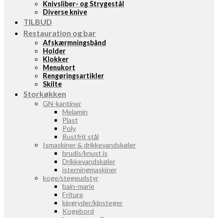
Knivsliber- og Strygestål
Diverse knive
TILBUD
Restauration og bar
Afskærmningsbånd
Holder
Klokker
Menukort
Rengøringsartikler
Skilte
Storkøkken
GN-kantiner
Melamin
Plast
Poly
Rustfrit stål
Ismaskiner & drikkevandskøler
brudis/knust is
Drikkevandskøler
isterningmaskiner
koge/stegeudstyr
bain-marie
Friture
kipgryder/kipsteger
Kogebord