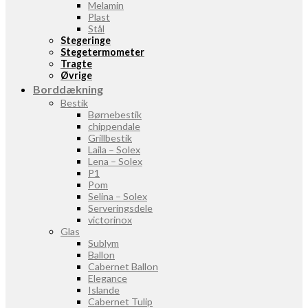
Melamin
Plast
Stål
Stegeringe
Stegetermometer
Tragte
Øvrige
Borddækning
Bestik
Børnebestik
chippendale
Grillbestik
Laila – Solex
Lena – Solex
P1
Pom
Selina – Solex
Serveringsdele
victorinox
Glas
Sublym
Ballon
Cabernet Ballon
Elegance
Islande
Cabernet Tulip