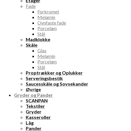
Etager
Fade
Forkromet
Melamin
Ovnfaste fade
Porcelæn
Stål
Madklokke
Skåle
Glas
Melamin
Porcelæn
Stål
Proptrækker og Oplukker
Serveringsbestik
Saucesskåle og Sovsekander
Øvrige
Gryder og Pander
SCANPAN
Tekstiler
Gryder
Kasseroller
Låg
Pander