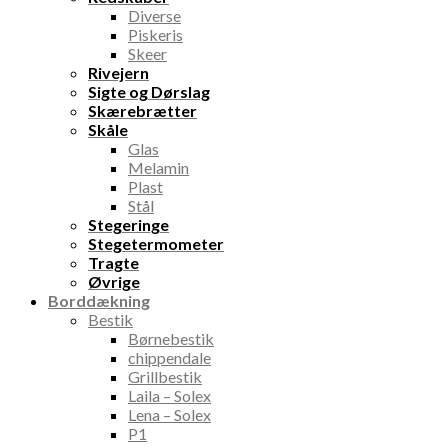
Diverse
Piskeris
Skeer
Rivejern
Sigte og Dørslag
Skærebrætter
Skåle
Glas
Melamin
Plast
Stål
Stegeringe
Stegetermometer
Tragte
Øvrige
Borddækning
Bestik
Børnebestik
chippendale
Grillbestik
Laila – Solex
Lena – Solex
P1