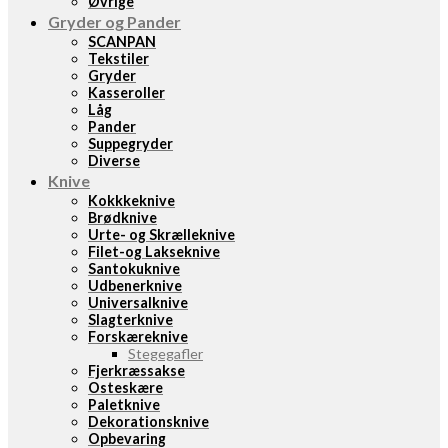
Øvrige
Gryder og Pander
SCANPAN
Tekstiler
Gryder
Kasseroller
Låg
Pander
Suppegryder
Diverse
Knive
Kokkkeknive
Brødknive
Urte- og Skrælleknive
Filet-og Lakseknive
Santokuknive
Udbenerknive
Universalknive
Slagterknive
Forskæreknive
Stegegafler
Fjerkræssakse
Osteskære
Paletknive
Dekorationsknive
Opbevaring