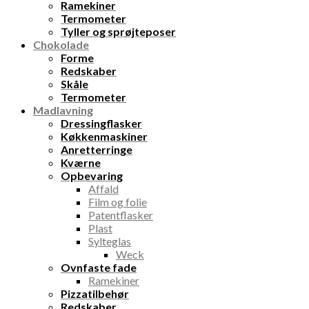
Ramekiner
Termometer
Tyller og sprøjteposer
Chokolade
Forme
Redskaber
Skåle
Termometer
Madlavning
Dressingflasker
Køkkenmaskiner
Anretterringe
Kværne
Opbevaring
Affald
Film og folie
Patentflasker
Plast
Sylteglas
Weck
Ovnfaste fade
Ramekiner
Pizzatilbehør
Redskaber