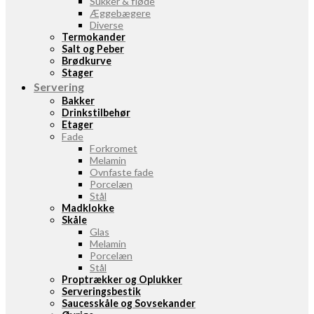
Sukker & fløde
Æggebægere
Diverse
Termokander
Salt og Peber
Brødkurve
Stager
Servering
Bakker
Drinkstilbehør
Etager
Fade
Forkromet
Melamin
Ovnfaste fade
Porcelæn
Stål
Madklokke
Skåle
Glas
Melamin
Porcelæn
Stål
Proptrækker og Oplukker
Serveringsbestik
Saucesskåle og Sovsekander