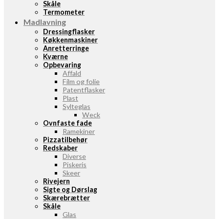
Skåle
Termometer
Madlavning
Dressingflasker
Køkkenmaskiner
Anretterringe
Kværne
Opbevaring
Affald
Film og folie
Patentflasker
Plast
Sylteglas
Weck
Ovnfaste fade
Ramekiner
Pizzatilbehør
Redskaber
Diverse
Piskeris
Skeer
Rivejern
Sigte og Dørslag
Skærebrætter
Skåle
Glas