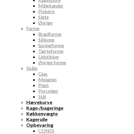
Målekander
Piskeris
Sigte
Øvrige
Forme
Brødforme
Silikone
Springforme
Tærteforme
Udstikker
Øvrige forme
Skåle
Glas
Melamin
Plast
Porcelæn
Stål
Hævekurve
Kage-/bageringe
Køkkenvægte
Kagerulle
Opbevaring
CONDI