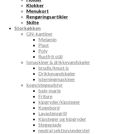
Klokker
Menukort
Rengøringsartikler
Skilte
Storkøkken
GN-kantiner
Melamin
Plast
Poly
Rustfrit stål
Ismaskiner & drikkevandskøler
brudis/knust is
Drikkevandskøler
isterningmaskiner
koge/stegeudstyr
bain-marie
Friture
kipgryder/kipsteger
Kogebord
Lavastensgrill
Kipsteger og kipgryder
Stegeplade
neutral sektion/understel