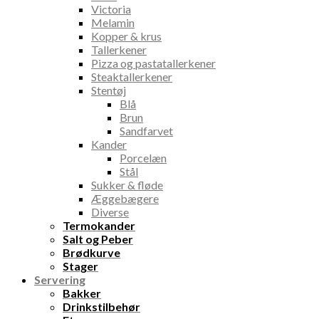
Victoria
Melamin
Kopper & krus
Tallerkener
Pizza og pastatallerkener
Steaktallerkener
Stentøj
Blå
Brun
Sandfarvet
Kander
Porcelæn
Stål
Sukker & fløde
Æggebægere
Diverse
Termokander
Salt og Peber
Brødkurve
Stager
Servering
Bakker
Drinkstilbehør