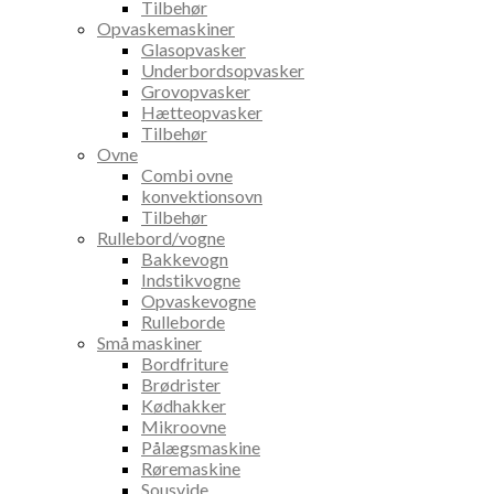
Tilbehør
Opvaskemaskiner
Glasopvasker
Underbordsopvasker
Grovopvasker
Hætteopvasker
Tilbehør
Ovne
Combi ovne
konvektionsovn
Tilbehør
Rullebord/vogne
Bakkevogn
Indstikvogne
Opvaskevogne
Rulleborde
Små maskiner
Bordfriture
Brødrister
Kødhakker
Mikroovne
Pålægsmaskine
Røremaskine
Sousvide