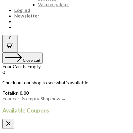
Vakuumpakker
Log ind
Newsletter
0
Close cart
Your Cart Is Empty
0
Check out our shop to see what's available
Cart
Total
kr.
0,00
Total:
Your cart is empty. Shop now →
Available Coupons