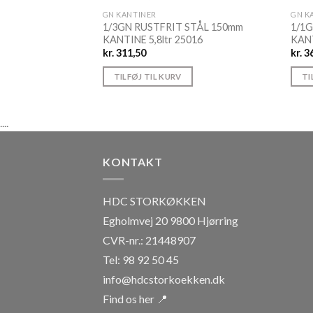
GN KANTINER
GN K
1/3GN RUSTFRIT STÅL 150mm
1/1
KANTINE 5,8ltr 25016
KANT
kr.
311,50
kr.
36
TILFØJ TIL KURV
TI
....
KONTAKT
HDC STORKØKKEN
Egholmvej 20 9800 Hjørring
CVR-nr.: 21448907
Tel: 98 92 50 45
info@hdcstorkoekken.dk
Find os her 📍