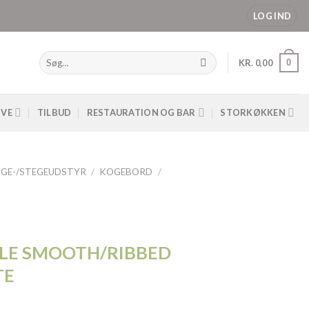
LOG IND
Søg
0
KR.
0,00
efter:
IVE
TILBUD
RESTAURATION OG BAR
STORKØKKEN
GE-/STEGEUDSTYR
/
KOGEBORD
/
DLE SMOOTH/RIBBED
TE