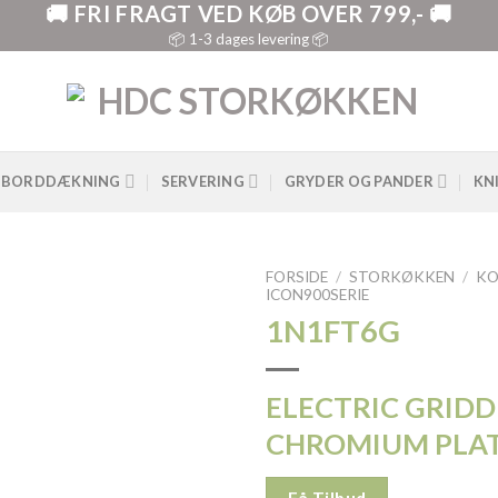
🚚 FRI FRAGT VED KØB OVER 799,- 🚚
📦 1-3 dages levering 📦
BORDDÆKNING
SERVERING
GRYDER OG PANDER
KN
FORSIDE
/
STORKØKKEN
/
KO
ICON900SERIE
1N1FT6G
ELECTRIC GRID
CHROMIUM PLA
Få Tilbud