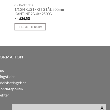
GN KANTINER
1/1GN RUSTFRIT STÅL 200mm
KANTINE 28,4ltr 25008
kr.
536,50
TILFØJ TIL KURV
FORMATION
os
ingstider
delsbetingelser
sondatapolitik
jekter
x