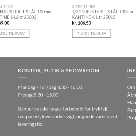
ANTINER
GN KANTINER
GN RUSTFRIT STÅL 100mm
1/3GN RUSTFRIT STÅL 100mm
INE 14,2ltr 25003
KANTINE 4,1ltr 25015
9,00
kr.
186,50
LFØJ TIL KURV
TILFØJ TIL KURV
KONTOR, BUTIK & SHOWROOM
IN
Mandag - Torsdag 8.30 - 16.00
Om 
Fredag 8.30 - 15.00
Åbn
Han
Bemærk at der tages forbehold for trykfejl,
Per
restpartier, leverandørsvigt, udgåede varer samt
Pro
leveringstid.