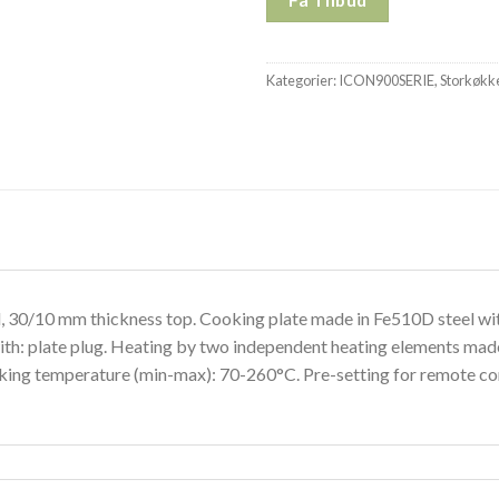
Kategorier:
ICON900SERIE
,
Storkøkk
el, 30/10 mm thickness top. Cooking plate made in Fe510D steel w
late plug. Heating by two independent heating elements made in
rking temperature (min-max): 70-260°C. Pre-setting for remote co